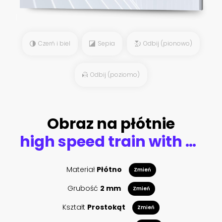
Czerń i biel
Sepia
Odbij (pionowo)
Odbij (poziomo)
Obraz na płótnie
high speed train with cityscape
Materiał
Płótno
Zmień
Grubość
2 mm
Zmień
Kształt
Prostokąt
Zmień