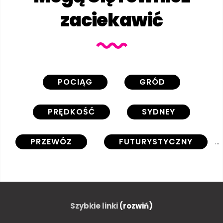
zaciekawić
POCIĄG
GRÓD
PRĘDKOŚĆ
SYDNEY
PRZEWÓZ
FUTURYSTYCZNY
PRZYSZŁOŚĆ
PODRÓŻ
STACJA
SZYNA
Szybkie linki
(rozwiń)