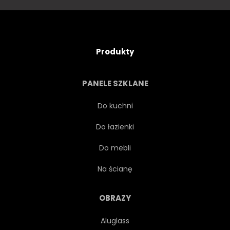
METRO
NOWOCZESNY
KOLEJOWYCH
Produkty
KOLEJ JEDNOSZYNOWA
PANELE SZKLANE
ARCHITEKTURA
WYSOKI
Do kuchni
Do łazienki
MIEJSKI
BUDYNEK
Do mebli
SZYBKI
BUDYNEK
Na ścianę
TRÓJWYMIAROWY
CHINY
OBRAZY
Aluglass
TŁO
ILUSTRACJA