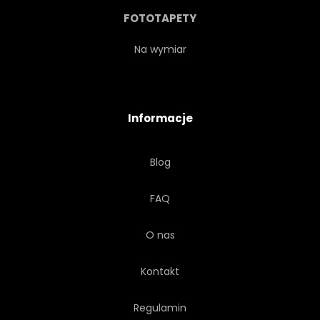
TERAKOTA
ZBLIŻENIE
FOTOTAPETY
LIŚĆ
LATO
ZIOŁOWY
Na wymiar
STUDIO
NOŻYCZKI
Informacje
ZIOŁO
OGRÓD
Blog
KWIAT
JEDZENIE
FAQ
TŁO
PRZYPRAWA
O nas
Kontakt
Regulamin