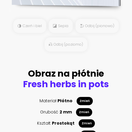
Czerń i biel
Sepia
Odbij (pionowo)
Odbij (poziomo)
Obraz na płótnie
Fresh herbs in pots
Materiał
Płótno
Zmień
Grubość
2 mm
Zmień
Kształt
Prostokąt
Zmień