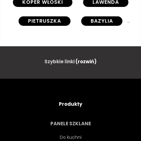
KOPER WŁOSKI
LAWENDA
PIETRUSZKA
BAZYLIA
ROŚLINY POKOJOWE
WZROST
NATURA
ROŚLINA
Szybkie linki
(rozwiń)
RZĄD
DONICZKOWY
GARNEK
ROSNĄCY
Produkty
ORGANICZNY
ZIELONY
PANELE SZKLANE
ŚWIEŻY
ŚRÓDZIEMNEGO
Do kuchni