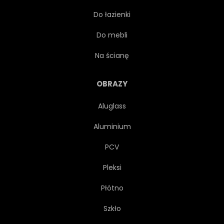
Do łazienki
MIĘTA
OREGANO
Do mebli
SUROWY
UPRAWNYCH
Na ścianę
WŁOSKI
SKŁADNIKA
OBRAZY
Aluglass
ETERYCZNY
SZCZYPIOREK
Aluminium
ZDROWY
ROZMARYN
PCV
Pleksi
KULINARNE
MĘDRZEC
Płótno
ROSNĄĆ
PRZYPRAWA
Szkło