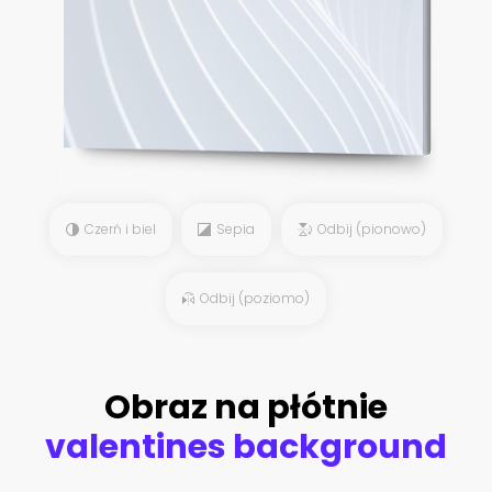
Czerń i biel
Sepia
Odbij (pionowo)
Odbij (poziomo)
Obraz na płótnie
valentines background