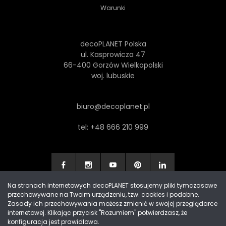
Warunki
decoPLANET Polska
ul. Kasprowicza 47
66-400 Gorzów Wielkopolski
woj. lubuskie
biuro@decoplanet.pl
tel:
+48 666 210 999
Na stronach internetowych decoPLANET stosujemy pliki tymczasowe
przechowywane na Twoim urządzeniu, tzw. cookies i podobne.
Made with
by Progres Media & decoPLANET
Zasady ich przechowywania możesz zmienić w swojej przeglądarce
internetowej. Klikając przycisk "Rozumiem" potwierdzasz, że
konfiguracja jest prawidłowa.