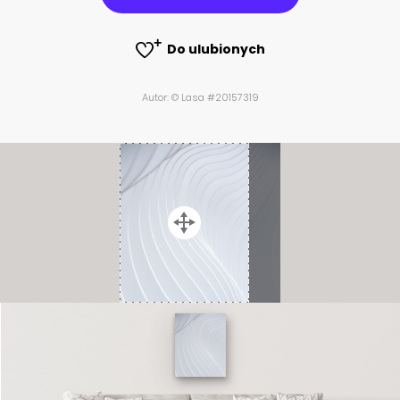
Do ulubionych
Autor: © Lasa #20157319