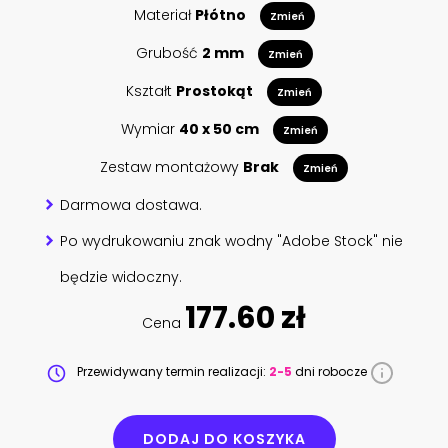
Materiał
Płótno
Zmień
Grubość
2 mm
Zmień
Kształt
Prostokąt
Zmień
Wymiar
40 x 50 cm
Zmień
Zestaw montażowy
Brak
Zmień
Darmowa dostawa.
Po wydrukowaniu znak wodny "Adobe Stock" nie
będzie widoczny.
177.60 zł
Cena
Przewidywany termin realizacji:
2-5
dni robocze
DODAJ DO KOSZYKA