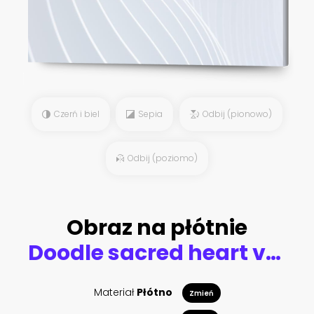
Czerń i biel
Sepia
Odbij (pionowo)
Odbij (poziomo)
Obraz na płótnie
Doodle sacred heart vector seamless pattern
Materiał
Płótno
Zmień