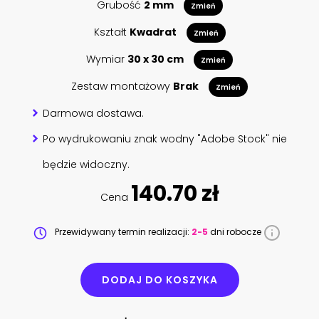
Grubość
2 mm
Zmień
Kształt
Kwadrat
Zmień
Wymiar
30 x 30 cm
Zmień
Zestaw montażowy
Brak
Zmień
Darmowa dostawa.
Po wydrukowaniu znak wodny "Adobe Stock" nie
będzie widoczny.
140.70 zł
Cena
Przewidywany termin realizacji:
2-5
dni robocze
DODAJ DO KOSZYKA