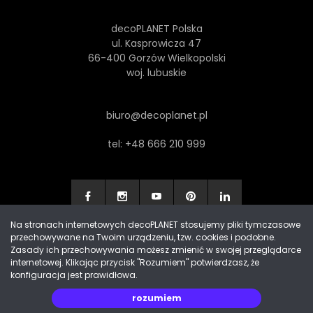
decoPLANET Polska
ul. Kasprowicza 47
66-400 Gorzów Wielkopolski
woj. lubuskie
biuro@decoplanet.pl
tel:
+48 666 210 999
Na stronach internetowych decoPLANET stosujemy pliki tymczasowe
przechowywane na Twoim urządzeniu, tzw. cookies i podobne.
Made with
by Progres Media & decoPLANET
Zasady ich przechowywania możesz zmienić w swojej przeglądarce
internetowej. Klikając przycisk "Rozumiem" potwierdzasz, że
konfiguracja jest prawidłowa.
rozumiem