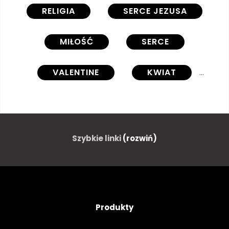
RELIGIA
SERCE JEZUSA
MIŁOŚĆ
SERCE
VALENTINE
KWIAT
OGIEŃ
DUCHOWY
JEZUS CHRYSTUS
Szybkie linki
(rozwiń)
NABOŻEŃSTWO
KATOLICKI
KOŚCIÓŁ
SYMBOL
Produkty
ŚWIĘCI
ŚWIĘTY