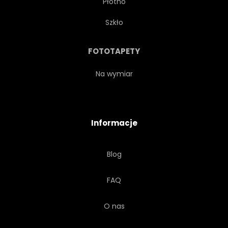
Płótno
JEZUS CHRYSTUS
KRZYŻ
Szkło
DUCHOWOŚĆ
FOTOTAPETY
MEKSYKAŃSKIMI
PLAKAT
Na wymiar
BEZSZWOWE
WZÓR
Informacje
TAPETA
POWIERZCHNIA
Blog
TKANINA
FAQ
MONOCHROMATYCZNE
KOLOR
O nas