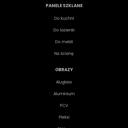
PANELE SZKLANE
BAZGROŁY
WEKTOR
Do kuchni
Do łazienki
CUD
PŁOMIEŃ
Do mebli
KROPLA
KREW
Na ścianę
ILUSTRACJA
ŚWIĘTY
OBRAZY
Aluglass
TATUAŻ
BOŻEK
Aluminium
CHRZEŚCIJAŃSTWO
ZNAK
PCV
Pleksi
NA BIAŁYM TLE