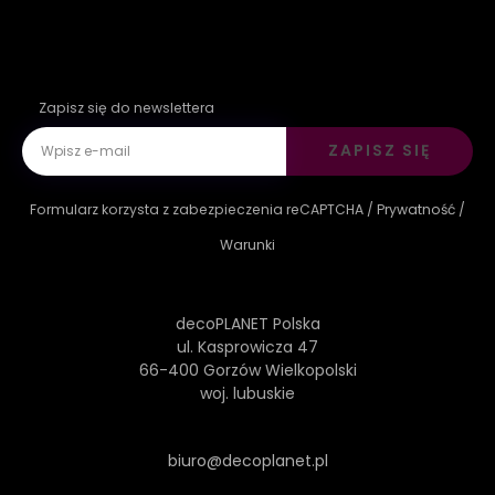
Zapisz się do newslettera
ZAPISZ SIĘ
Formularz korzysta z zabezpieczenia reCAPTCHA /
Prywatność
/
Warunki
decoPLANET Polska
ul. Kasprowicza 47
66-400 Gorzów Wielkopolski
woj. lubuskie
biuro@decoplanet.pl