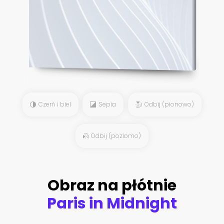
Czerń i biel
Sepia
Odbij (pionowo)
Odbij (poziomo)
Obraz na płótnie
Paris in Midnight