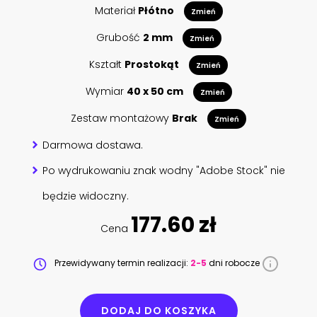
Materiał
Płótno
Zmień
Grubość
2 mm
Zmień
Kształt
Prostokąt
Zmień
Wymiar
40 x 50 cm
Zmień
Zestaw montażowy
Brak
Zmień
Darmowa dostawa.
Po wydrukowaniu znak wodny "Adobe Stock" nie
będzie widoczny.
177.60 zł
Cena
Przewidywany termin realizacji:
2-5
dni robocze
DODAJ DO KOSZYKA