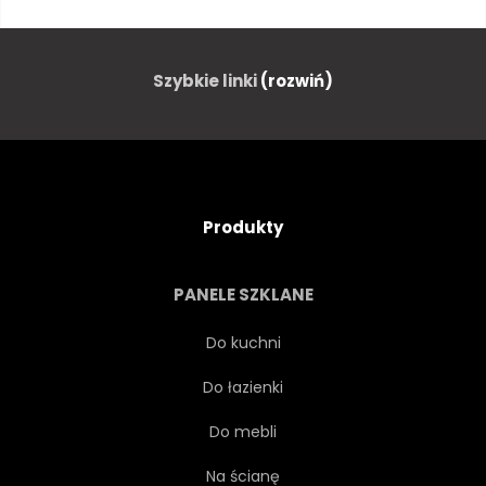
MODEL
WŁOS
MAKIJAŻ
SEKSOWNY
Szybkie linki
(rozwiń)
WARGA
DAMA
ŁADNY
OKO
Produkty
MAKIJAŻ
OSOBA
PANELE SZKLANE
LUDZIE
STYL
Do kuchni
Do łazienki
CZARNY
BIAŁY
Do mebli
CZERWONY
RETRO
Na ścianę