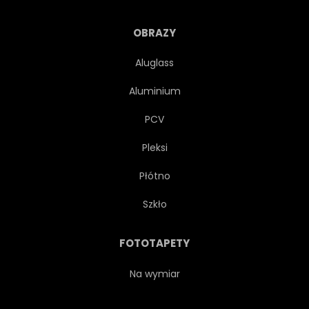
SKÓRA
VINTAGE
OBRAZY
Aluglass
GŁOWA
WINO
Aluminium
WINO MUSUJĄCE
CHAMPAIGN
PCV
Pleksi
PARIS
FRANCJA
Płótno
ILUSTRACJA
Szkło
FOTOTAPETY
Na wymiar