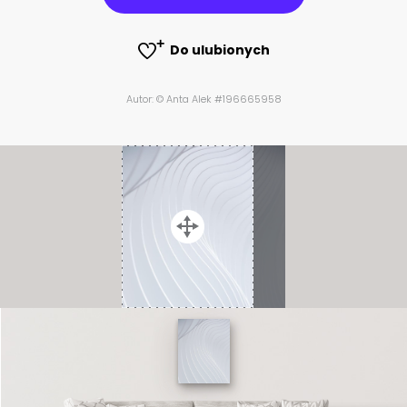
Do ulubionych
Autor: © Anta Alek #196665958