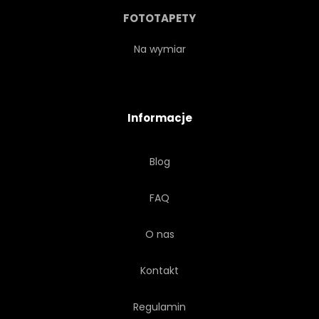
PANORAMA
PORT
FOTOTAPETY
WIKTORIA
ULICA
Na wymiar
ŚWIATŁO
WYSOKI
Informacje
TOURISMUS
PANORAMICZNY
Blog
KOULUN
SUNDOWN
FAQ
WIEŻA
WIECZÓR
O nas
STARY
GLOBALNY
Kontakt
INFRASTRUKTURA
Regulamin