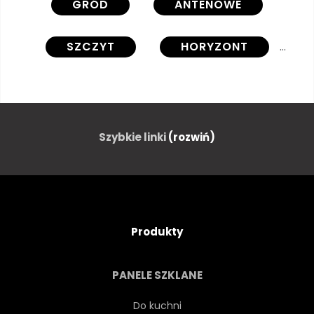
GRÓD
ANTENOWE
SZCZYT
HORYZONT
NOC
TRUTEŃ
NIEBO
CHINY
MIEJSKI
Szybkie linki
(rozwiń)
KRAJOBRAZ MIASTA
BIZNES
ARCHITEKTURA
ŚRÓDMIEŚCIE
Produkty
BUDYNEK
CENT
PANELE SZKLANE
NOWOCZESNY
AZJA
Do kuchni