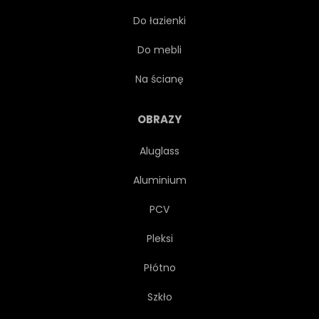
Do łazienki
PODRÓŻ
BUDYNEK
Do mebli
BIURO
DRAPACZ
Na ścianę
PUNKT ORIENTACYJNY
OKRĘG
OBRAZY
Aluglass
HONGKONG
TŁO
Aluminium
FINANSOWY
PEJZAŻ
PCV
Pleksi
SCENA
METROPOLIA
Płótno
MIASTO
AZJATYCKI
Szkło