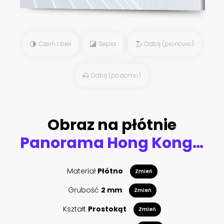
Czerń i biel
Sepia
Odbij (pionowo)
Odbij (poziomo)
Obraz na płótnie
Panorama Hong Kong City
Materiał
Płótno
Zmień
Grubość
2 mm
Zmień
Kształt
Prostokąt
Zmień