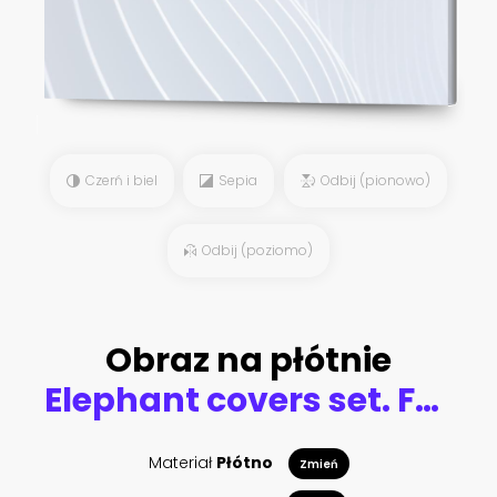
Czerń i biel
Sepia
Odbij (pionowo)
Odbij (poziomo)
Obraz na płótnie
Elephant covers set. Future Poster template. Geometric animal. Polygonal halftone. Elephant silhouette illustration.
Materiał
Płótno
Zmień