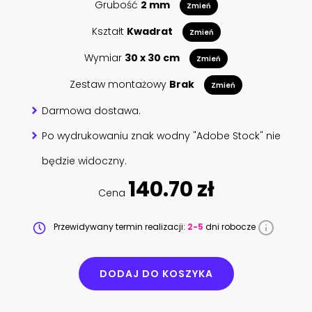
Grubość
2 mm
Zmień
Kształt
Kwadrat
Zmień
Wymiar
30 x 30 cm
Zmień
Zestaw montażowy
Brak
Zmień
Darmowa dostawa.
Po wydrukowaniu znak wodny "Adobe Stock" nie
będzie widoczny.
140.70 zł
Cena
Przewidywany termin realizacji:
2-5
dni robocze
DODAJ DO KOSZYKA