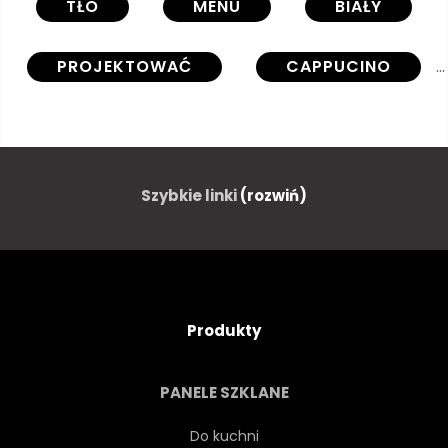
TŁO
MENU
BIAŁY
PROJEKTOWAĆ
CAPPUCINO
FILIŻANKA
IKONA
NA BIAŁYM TLE
SYMBOL
Szybkie linki
(rozwiń)
JEDZENIE
RYSUNEK
GORĄCY
NAPOJE
Produkty
KOFEINA
EXPRESSO
PANELE SZKLANE
BRĄZOWY
ZIELONY
Do kuchni