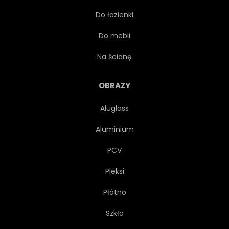
Do łazienki
SZTUKA
GRAFICZNY
Do mebli
ZNAK
LIŚĆ
NAPÓJ
Na ścianę
KUBEK DO KAWY
OBRAZY
Aluglass
ZIARNA KAWY
KUBEK
Aluminium
FASOLA
KAWIARNIA
PCV
Pleksi
SKLEP
TYPOGRAFIA
Płótno
VINTAGE
WEKTOR
Szkło