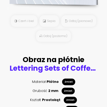
Czerń i biel
Sepia
Odbij (pionowo)
Odbij (poziomo)
Obraz na płótnie
Lettering Sets of Coffee Quotes. Calligraphic hand drawn sign. Graphic design lifestyle texts. Coffee cup typography. Shop promotion motivation
Materiał
Płótno
Zmień
Grubość
2 mm
Zmień
Kształt
Prostokąt
Zmień