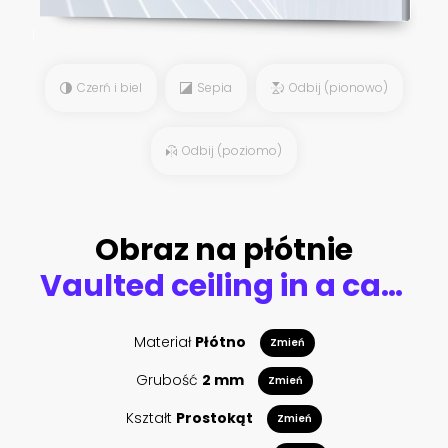
Czerń i biel
Sepia
Odbij (pionowo)
Odbij (poziomo)
Obraz na płótnie
Vaulted ceiling in a cathedral
Materiał
Płótno
Zmień
Grubość
2 mm
Zmień
Kształt
Prostokąt
Zmień