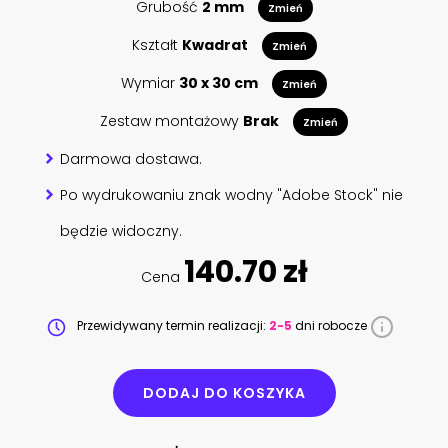
Grubość
2 mm
Zmień
Kształt
Kwadrat
Zmień
Wymiar
30 x 30 cm
Zmień
Zestaw montażowy
Brak
Zmień
Darmowa dostawa.
Po wydrukowaniu znak wodny "Adobe Stock" nie
będzie widoczny.
140.70 zł
Cena
Przewidywany termin realizacji:
2-5
dni robocze
DODAJ DO KOSZYKA