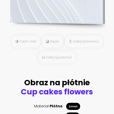
Czerń i biel
Sepia
Odbij (pionowo)
Odbij (poziomo)
Obraz na płótnie
Cup cakes flowers
Materiał
Płótno
Zmień