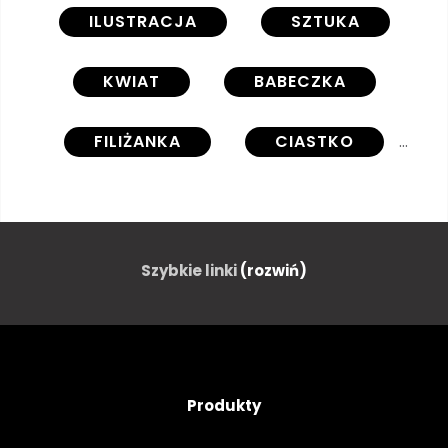
ILUSTRACJA
SZTUKA
KWIAT
BABECZKA
FILIŻANKA
CIASTKO
URODZINY
WAKACJE
KOLOROWY
KWIATOWY
Szybkie linki
(rozwiń)
SERCE
KOPIA
MIEJSCE
ZIELONY
Produkty
NIEBIESKI
SŁODKI