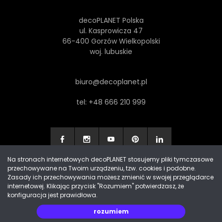
decoPLANET Polska
ul. Kasprowicza 47
66-400 Gorzów Wielkopolski
woj. lubuskie
biuro@decoplanet.pl
tel:
+48 666 210 999
Na stronach internetowych decoPLANET stosujemy pliki tymczasowe
przechowywane na Twoim urządzeniu, tzw. cookies i podobne.
Made with
by Progres Media & decoPLANET
Zasady ich przechowywania możesz zmienić w swojej przeglądarce
internetowej. Klikając przycisk "Rozumiem" potwierdzasz, że
konfiguracja jest prawidłowa.
rozumiem