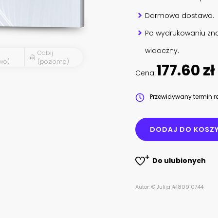
Darmowa dostawa.
Po wydrukowaniu zna
widoczny.
Odbij
wo)
(poziomo)
177.60 zł
Cena
Przewidywany termin re
DODAJ DO KOSZ
Do ulubionych
Autor: © Julija #180910744