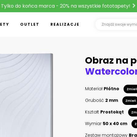
Tylko do końca marca - 20% na wszystkie fototapety!
ETY
OUTLET
REALIZACJE
Obraz na p
Materiał
Płótno
Zmie
Grubość
2 mm
Zmień
Kształt
Prostokąt
Zm
Wymiar
50 x 40 cm
Z
Zestaw montażowy
Bra