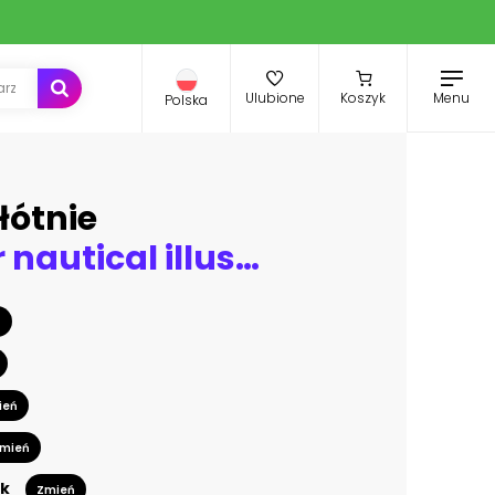
Menu
Ulubione
Koszyk
Polska
łótnie
Watercolor nautical illustration collection. Sail, travel, sea, delivery system, shipping, fishing set. Paper boat, navy anchor, message in a bottle, empty bottle, kraft packages, fish, paper scroll.
ń
ień
mień
k
Zmień