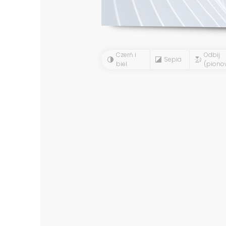
Czerń i
Odbij
Sepia
biel
(piono