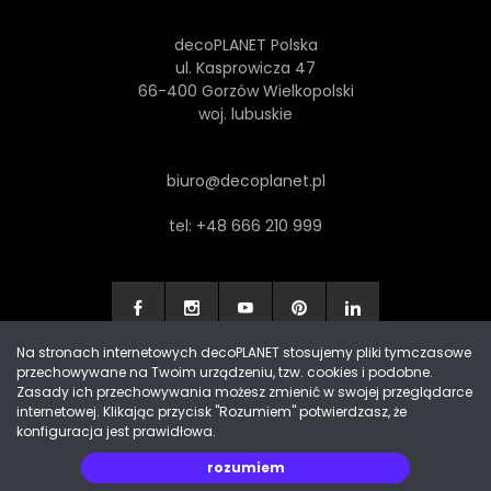
decoPLANET Polska
ul. Kasprowicza 47
66-400 Gorzów Wielkopolski
woj. lubuskie
biuro@decoplanet.pl
tel:
+48 666 210 999
Na stronach internetowych decoPLANET stosujemy pliki tymczasowe
przechowywane na Twoim urządzeniu, tzw. cookies i podobne.
Made with
by Progres Media & decoPLANET
Zasady ich przechowywania możesz zmienić w swojej przeglądarce
internetowej. Klikając przycisk "Rozumiem" potwierdzasz, że
konfiguracja jest prawidłowa.
rozumiem