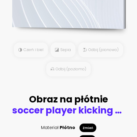
Czerń i biel
Sepia
Odbij (pionowo)
Odbij (poziomo)
Obraz na płótnie
soccer player kicking the ball in mid-air
Materiał
Płótno
Zmień