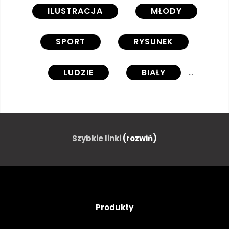
ILUSTRACJA
MŁODY
SPORT
RYSUNEK
LUDZIE
BIAŁY
CZARNY
PIŁKA
PIŁKA NOŻNA
PIŁKA NOŻNA
Szybkie linki
(rozwiń)
GRA
KOPNIAK
GRAĆ
GOL
MECZ
STADION
Produkty