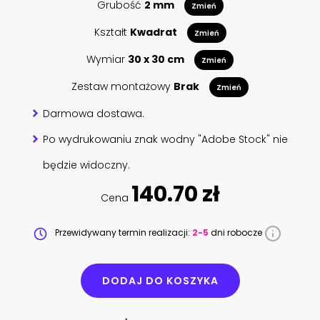
Grubość
2 mm
Zmień
Kształt
Kwadrat
Zmień
Wymiar
30 x 30 cm
Zmień
Zestaw montażowy
Brak
Zmień
Darmowa dostawa.
Po wydrukowaniu znak wodny "Adobe Stock" nie
będzie widoczny.
140.70 zł
Cena
Przewidywany termin realizacji:
2-5
dni robocze
DODAJ DO KOSZYKA