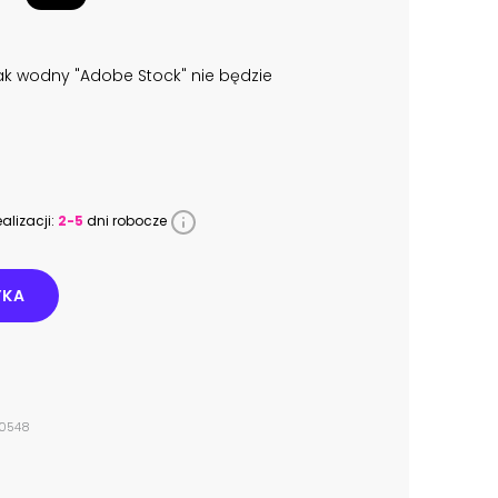
k wodny "Adobe Stock" nie będzie
alizacji:
2-5
dni robocze
YKA
10548