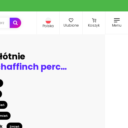
Menu
Ulubione
Koszyk
Polska
łótnie
Common chaffinch perching on branch in Winter
ń
ień
mień
k
Zmień