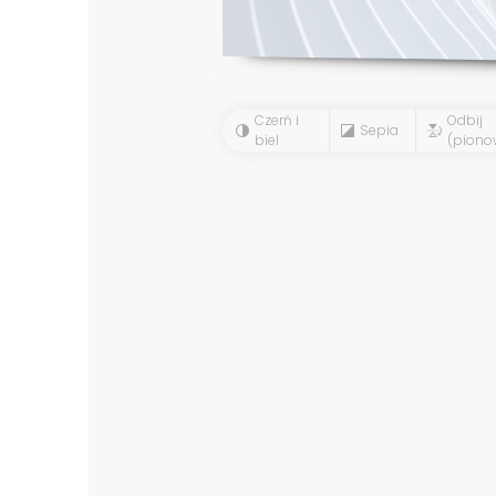
Czerń i
Odbij
Sepia
biel
(piono