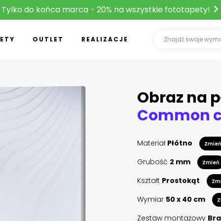
Tylko do końca marca - 20% na wszystkie fototapety!
ETY
OUTLET
REALIZACJE
Obraz na p
Materiał
Płótno
Zmie
Grubość
2 mm
Zmień
Kształt
Prostokąt
Zm
Wymiar
50 x 40 cm
Z
Zestaw montażowy
Bra