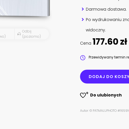
Darmowa dostawa.
Po wydrukowaniu zna
widoczny.
Odbij
wo)
(poziomo)
177.60 zł
Cena
Przewidywany termin re
DODAJ DO KOSZ
Do ulubionych
Autor: © PATMALUPHOTO #1659