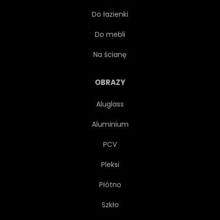
Do łazienki
GAŁĄŹ
MEDYCYNA
Do mebli
KULINARNE
SKŁADNIKA
Na ścianę
GOTOWANIE
SUROWY
OBRAZY
Aluglass
GOTOWAĆ
ZIOŁO
Aluminium
KIŚĆ
ZAPACH
PCV
Pleksi
PRZYPRAWA
ZIOŁOWY
Płótno
ETERYCZNY
PRZYPRAWOWY
Szkło