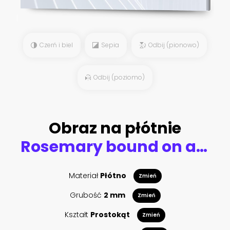
Czerń i biel
Sepia
Odbij (pionowo)
Odbij (poziomo)
Obraz na płótnie
Rosemary bound on a wooden board
Materiał
Płótno
Zmień
Grubość
2 mm
Zmień
Kształt
Prostokąt
Zmień