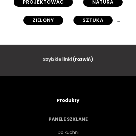
PROJEKTOWAĆ
NATURA
ZIELONY
SZTUKA
LATO
JEDZENIE
ZDROWY
NATURALNY
Szybkie linki
(rozwiń)
ROŚLINA
ŚWIEŻY
VINTAGE
LIŚĆ
Produkty
DREWNO
OGRÓD
PANELE SZKLANE
ŚWIEŻOŚĆ
ORGANICZNY
Do kuchni