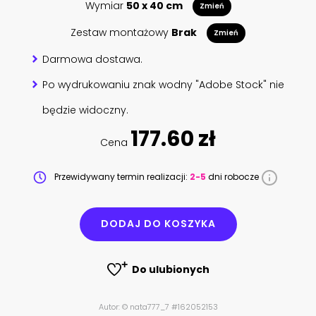
Wymiar
50 x 40 cm
Zmień
Zestaw montażowy
Brak
Zmień
Darmowa dostawa.
Po wydrukowaniu znak wodny "Adobe Stock" nie
będzie widoczny.
177.60 zł
Cena
Przewidywany termin realizacji:
2-5
dni robocze
DODAJ DO KOSZYKA
Do ulubionych
Autor: © nata777_7 #162052153