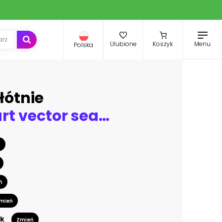
Menu
Ulubione
Koszyk
Polska
łótnie
Sacred heart vector seamless pattern
ń
ń
mień
k
Zmień