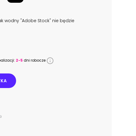
k wodny "Adobe Stock" nie będzie
alizacji:
2-5
dni robocze
YKA
9