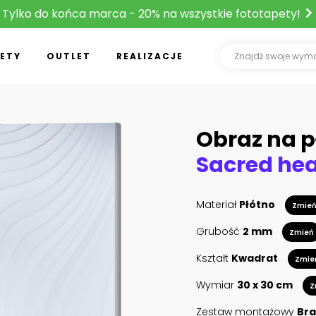
Tylko do końca marca - 20% na wszystkie fototapety!
ETY
OUTLET
REALIZACJE
Obraz na p
Materiał
Płótno
Zmie
Grubość
2 mm
Zmień
Kształt
Kwadrat
Zmie
Wymiar
30 x 30 cm
Z
Zestaw montażowy
Bra