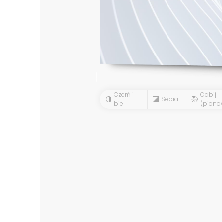
Czerń i
Odbij
Sepia
biel
(piono