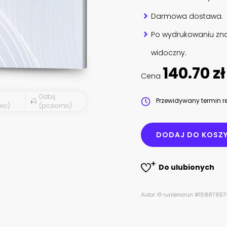
Darmowa dostawa.
Po wydrukowaniu zna
widoczny.
140.70 zł
Cena
Odbij
Przewidywany termin re
wo)
(poziomo)
DODAJ DO KOSZ
Do ulubionych
Autor: © runlenarun #15887857