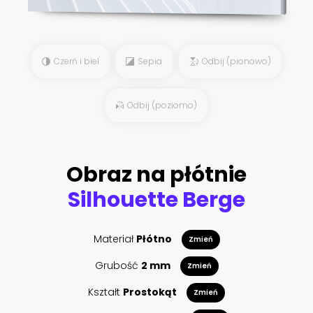
Czerń i biel
Sepia
Odbij (pionowo)
Odbij (poziomo)
Obraz na płótnie
Silhouette Berge
Materiał
Płótno
Zmień
Grubość
2 mm
Zmień
Kształt
Prostokąt
Zmień