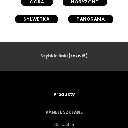
GÓRA
HORYZONT
SYLWETKA
PANORAMA
ŚNIEG
LODOWIEC
ALPY
GRAFICZNY
Szybkie linki
(rozwiń)
WEKTOR
ZIMĄ
ZAMONTOWAĆ
LOGA
Produkty
SYMBOL
TŁO
PANELE SZKLANE
KRAJOBRAZ
Do kuchni