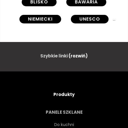
BLISKO
BAWARIA
NIEMIECKI
UNESCO
NIEMIECKI
EUROPEJSKIEJ
KOLOR
KOLOR
Szybkie linki
(rozwiń)
WNĘTRZE
WEWNĄTRZ
DZIEŃ
NIKT
NIKT
Produkty
KOŚCIÓŁ
WNĘTRZA
PANELE SZKLANE
ARCHITEKTURA
Do kuchni