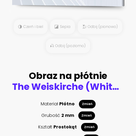
Czerń i biel
Sepia
Odbij (pionowo)
Odbij (poziomo)
Obraz na płótnie
The Weiskirche (White Church), near Fussen, Bavaria, Germany
Materiał
Płótno
Zmień
Grubość
2 mm
Zmień
Kształt
Prostokąt
Zmień