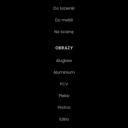
Do łazienki
ARCHITEKTONICZNYCH
Do mebli
RELIGIA
KATOLICKI
Na ścianę
KATOLICYZM
ROKOKO
OBRAZY
Aluglass
MURAL
KOLUMNA
Aluminium
KWIECISTY
PCV
Pleksi
Płótno
Szkło