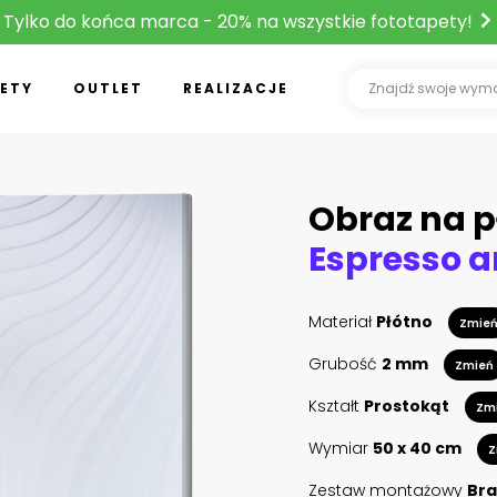
Tylko do końca marca - 20% na wszystkie fototapety!
ETY
OUTLET
REALIZACJE
Obraz na p
Espresso a
Materiał
Płótno
Zmie
Grubość
2 mm
Zmień
Kształt
Prostokąt
Zm
Wymiar
50 x 40 cm
Z
Zestaw montażowy
Bra