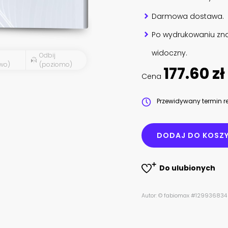
Darmowa dostawa.
Po wydrukowaniu zna
widoczny.
Odbij
wo)
(poziomo)
177.60 zł
Cena
Przewidywany termin re
DODAJ DO KOSZ
Do ulubionych
Autor: © fabiomax #129936834