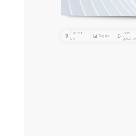
Czerń i
Odbij
Sepia
biel
(piono