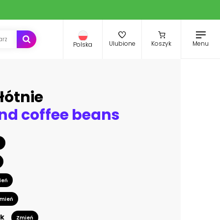
Menu
Ulubione
Koszyk
Polska
łótnie
nd coffee beans
ń
ień
mień
k
Zmień