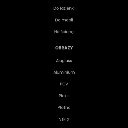
Do łazienki
UNITED STATES
Do mebli
UNITED STATES
ZWIERZĘ
Na ścianę
OBRAZY
Aluglass
Aluminium
PCV
Pleksi
Płótno
Szkło