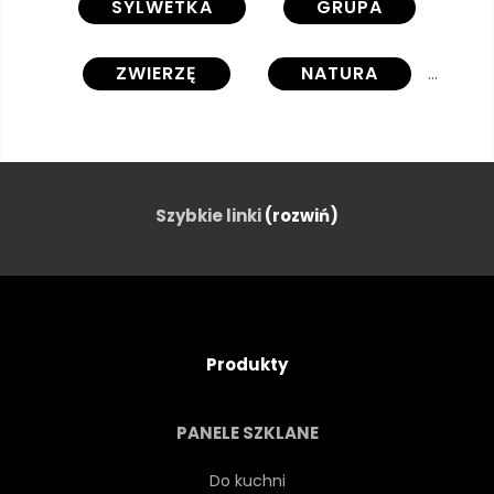
SYLWETKA
GRUPA
ZWIERZĘ
NATURA
DZIKOŚĆ
PUSTYNIA
GÓRA
HORYZONT
Szybkie linki
(rozwiń)
NIEBO
SŁOŃCE
POMARAŃCZOWY
SCENICZNY
Produkty
NIKT
AUSSENAUFNAHME
PANELE SZKLANE
DZIEŃ
ARIZONA
Do kuchni