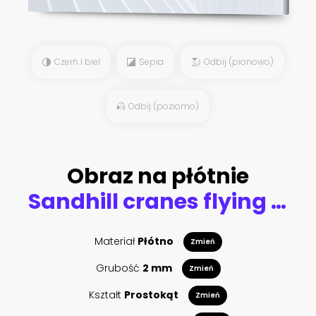
Czerń i biel
Sepia
Odbij (pionowo)
Odbij (poziomo)
Obraz na płótnie
Sandhill cranes flying in sky, Arizona, USA
Materiał
Płótno
Zmień
Grubość
2 mm
Zmień
Kształt
Prostokąt
Zmień