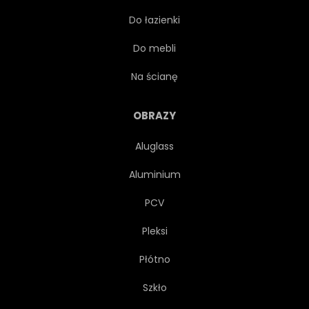
Do łazienki
POPOŁUDNIE
ZACHODY
Do mebli
KRZYWA
CZERWONY
Na ścianę
POMARAŃCZOWY
PUSTE
OBRAZY
Aluglass
PUSTE
NAPROMIENIENIE
Aluminium
LATO
SEZON
ZIEMIĄ
PCV
Pleksi
TŁO
ODBICIE
Płótno
BŁYSZCZĄCY
STOPNIOWANIE
Szkło