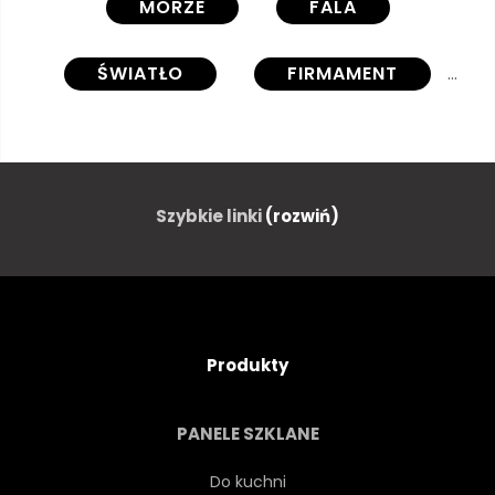
MORZE
FALA
ŚWIATŁO
FIRMAMENT
NIEBO
BŁĘKITNE NIEBO
SŁOŃCE
ŁADNY
Szybkie linki
(rozwiń)
SZTUKA
CZYSTY
CZYSTY
CZYSTY
Produkty
NATURALNY
WIECZÓR
PANELE SZKLANE
ZACHODY
SUNDOWN
Do kuchni