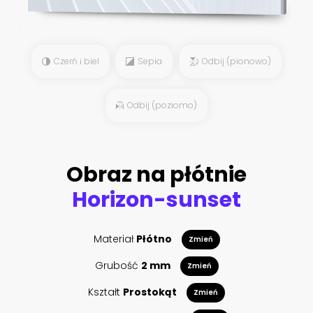
Czerń i biel
Sepia
Odbij (pionowo)
Odbij (poziomo)
Obraz na płótnie
Horizon-sunset
Materiał
Płótno
Zmień
Grubość
2 mm
Zmień
Kształt
Prostokąt
Zmień