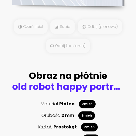
Czerń i biel
Sepia
Odbij (pionowo)
Odbij (poziomo)
Obraz na płótnie
old robot happy portrait with a plece to imput your text.73
Materiał
Płótno
Zmień
Grubość
2 mm
Zmień
Kształt
Prostokąt
Zmień