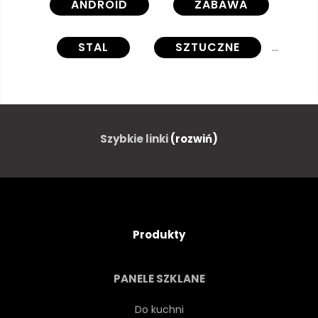
ANDROID
ZABAWA
STAL
SZTUCZNE
PRZYSZŁOŚĆ
SZCZĘŚCIE
BŁYSZCZĄCY
Szybkie linki
(rozwiń)
TECHNOLOGICZNY
CHARAKTER
STARY
Produkty
TECHNOLOGIA
ŁADNY
PANELE SZKLANE
NOWOCZESNY
ZABAWNY
Do kuchni