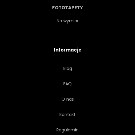
MYŚLENIA
SZKOŁA
FOTOTAPETY
ELEKTRONICZNY
Na wymiar
AUTOMATYZACJA
MASZYNA
Informacje
ROBOT
CYBORG
Blog
PRZYJAZNY
VINTAGE
FAQ
POJEDYNCZY
O nas
BEZPRZEWODOWY
Kontakt
NA EMERYTURZE
KRESKÓWKA
Regulamin