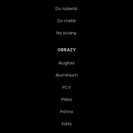
Do łazienki
RYGIEL
POSTAĆ
Do mebli
ILUSTRACJA
SYSTEM
Na ścianę
ROBOTYKA
BŁYSZCZĄCY
OBRAZY
Aluglass
CHŁODNY
PRZEMYSŁOWY
Aluminium
FUTURYSTYCZNY
FAJNY
PCV
Pleksi
METALICZNEJ
TYTANU
Płótno
NAUKA
NIEBIESKI
Szkło