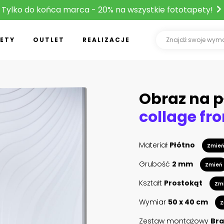
Tylko do końca marca - 20% na wszystkie fototapety!
ETY
OUTLET
REALIZACJE
Obraz na p
Materiał
Płótno
Zmie
Grubość
2 mm
Zmień
Kształt
Prostokąt
Zm
Wymiar
50 x 40 cm
Z
Zestaw montażowy
Bra