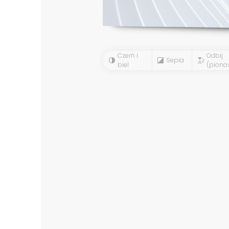
Czerń i
Odbij
Sepia
biel
(piono