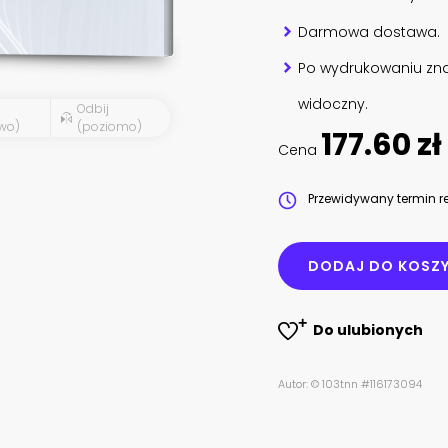
Darmowa dostawa.
Po wydrukowaniu zna
widoczny.
Odbij
wo)
(poziomo)
177.60 zł
Cena
Przewidywany termin re
DODAJ DO KOSZ
Do ulubionych
Autor: © 103tnn #116173094