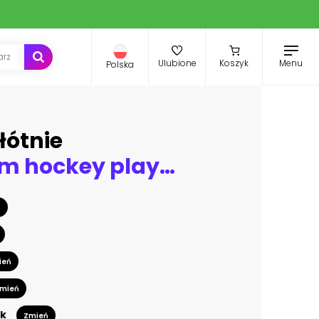
Menu
Ulubione
Koszyk
Polska
łótnie
collage from hockey players in action
ń
ień
mień
k
Zmień