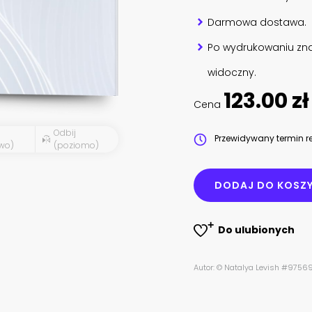
Darmowa dostawa.
Po wydrukowaniu zna
widoczny.
123.00 zł
Cena
Odbij
Przewidywany termin re
wo)
(poziomo)
DODAJ DO KOSZ
Do ulubionych
Autor: © Natalya Levish #97569