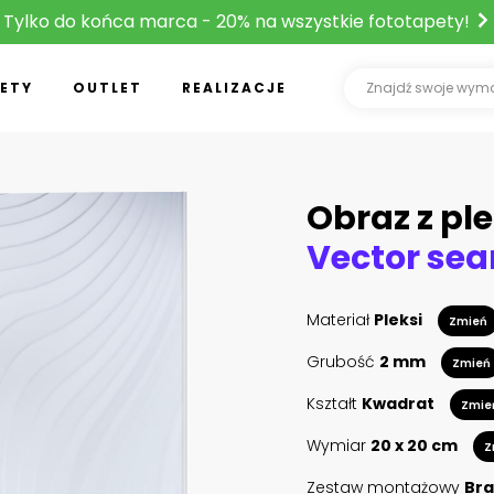
Tylko do końca marca - 20% na wszystkie fototapety!
ETY
OUTLET
REALIZACJE
Obraz z ple
Materiał
Pleksi
Zmień
Grubość
2 mm
Zmień
Kształt
Kwadrat
Zmie
Wymiar
20 x 20 cm
Z
Zestaw montażowy
Bra