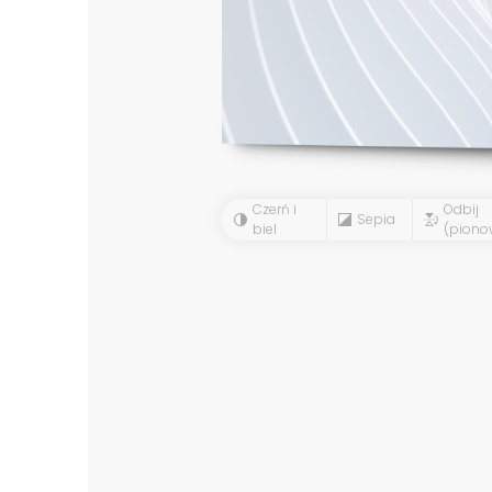
Czerń i
Odbij
Sepia
biel
(piono