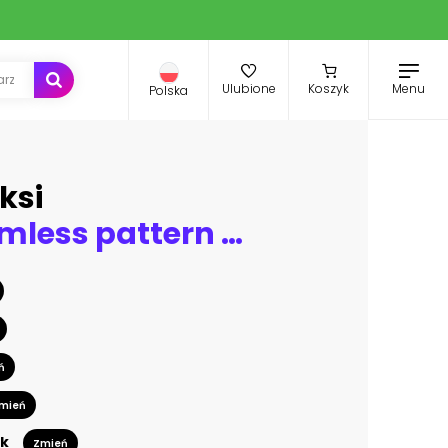
Menu
Ulubione
Koszyk
Polska
ksi
Vector seamless pattern with herbs and spices.
ń
mień
k
Zmień