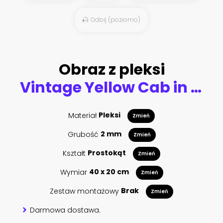
Odbij (poziomo)
Obraz z pleksi
Vintage Yellow Cab in Lower Manhattan - New York City
Materiał
Pleksi
Zmień
Grubość
2 mm
Zmień
Kształt
Prostokąt
Zmień
Wymiar
40 x 20 cm
Zmień
Zestaw montażowy
Brak
Zmień
Darmowa dostawa.