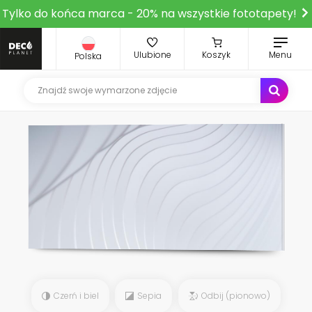
Tylko do końca marca - 20% na wszystkie fototapety!
Ulubione
Koszyk
Menu
Polska
Czerń i biel
Sepia
Odbij (pionowo)