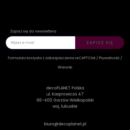
Zapisz się do newslettera
ZAPISZ SIĘ
Formularz korzysta z zabezpieczenia reCAPTCHA /
Prywatność
/
Warunki
decoPLANET Polska
ul. Kasprowicza 47
66-400 Gorzów Wielkopolski
woj. lubuskie
biuro@decoplanet.pl