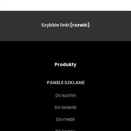
SAMOCHÓD
YORK
NA BIAŁYM TLE
STARODAWNY
Szybkie linki
(rozwiń)
GRÓD
RETRO
KLASYK
CAR
Produkty
LATA 50 XX WIEKU
PRZEWÓZ
PANELE SZKLANE
CHROM
SAMOCHODÓW
Do kuchni
Do łazienki
PRZEJAŻDŻKA
Do mebli
LATA 60 XX WIEKU
POJAZD