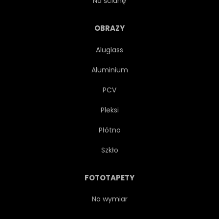
Na ścianę
TARYFA
TRANSPORT
OBRAZY
Aluglass
MIEJSKI
SAMOCHÓD
Aluminium
METROPOLITALNYCH
PCV
Pleksi
MANHATAN
Płótno
SAMOCHODOWYCH
Szkło
AMERYKAŃSKI
BIZNES
FOTOTAPETY
MODA
RUCHU
Na wymiar