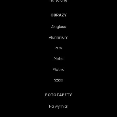
Na ścianę
HEŁM
JEŹDZIEC
OBRAZY
Aluglass
SZYBKI
Aluminium
PCV
Pleksi
Płótno
Szkło
FOTOTAPETY
Na wymiar