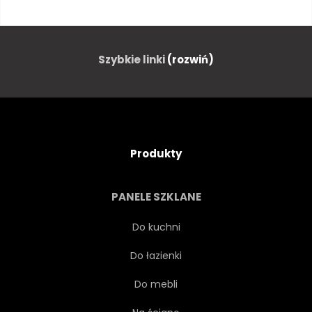
KRZYŻ
MOTOCROSS
OFFROAD
WYŚCIG
Szybkie linki
(rozwiń)
PRZEJAŻDŻKA
NIECZYSTY
ZABAWA
ZLOT
Produkty
MEDIA
SKAKANIE
PANELE SZKLANE
MOTOR
KONKURENCJA
Do kuchni
Do łazienki
BAGNO
TERENU
Do mebli
DAKAR
DZIAŁANIE