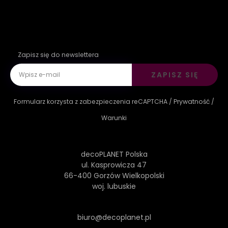
Zapisz się do newslettera
ZAPISZ SIĘ
Formularz korzysta z zabezpieczenia reCAPTCHA /
Prywatność
/
Warunki
decoPLANET Polska
ul. Kasprowicza 47
66-400 Gorzów Wielkopolski
woj. lubuskie
biuro@decoplanet.pl