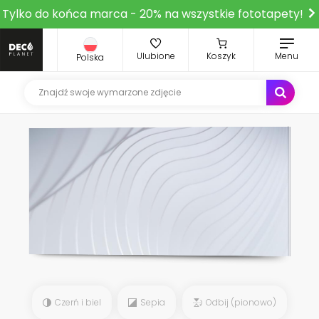
Tylko do końca marca - 20% na wszystkie fototapety!
Ulubione
Koszyk
Menu
Polska
Czerń i biel
Sepia
Odbij (pionowo)