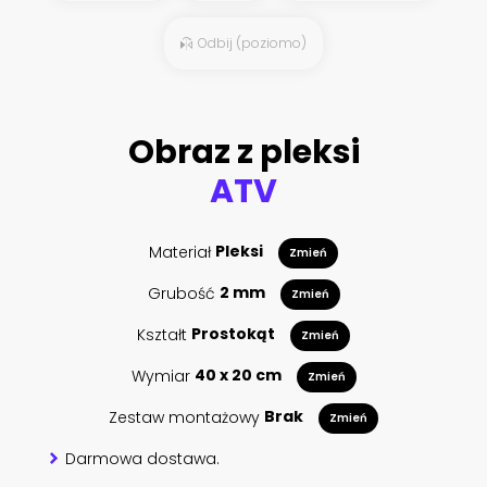
Odbij (poziomo)
Obraz z pleksi
ATV
Materiał
Pleksi
Zmień
Grubość
2 mm
Zmień
Kształt
Prostokąt
Zmień
Wymiar
40 x 20 cm
Zmień
Zestaw montażowy
Brak
Zmień
Darmowa dostawa.