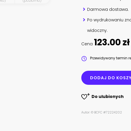
wo)
(poziomo)
Darmowa dostawa.
Po wydrukowaniu zna
widoczny.
123.00 zł
Cena
Przewidywany termin re
DODAJ DO KOSZ
Do ulubionych
Autor: © BCFC #72224202