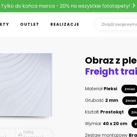
Tylko do końca marca - 20% na wszystkie fototapety!
ETY
OUTLET
REALIZACJE
Obraz z ple
Materiał
Pleksi
Zmień
Grubość
2 mm
Zmień
Kształt
Prostokąt
Zm
Wymiar
40 x 20 cm
Z
Odbij
Zestaw montażowy
Bra