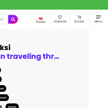
Menu
Ulubione
Koszyk
Polska
ksi
Freight train traveling through desert Arizona
ień
mień
k
Zmień