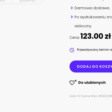
wo)
(poziomo)
Darmowa dostawa.
Po wydrukowaniu zna
widoczny.
123.00 zł
Cena
Przewidywany termin re
DODAJ DO KOSZ
Do ulubionych
Autor: © Yvonne Weis #596268