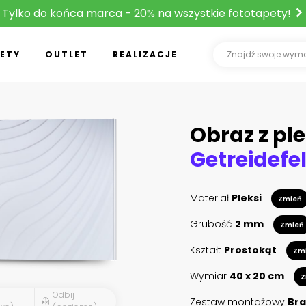
Tylko do końca marca - 20% na wszystkie fototapety!
ETY
OUTLET
REALIZACJE
Obraz z ple
Getreidefe
Materiał
Pleksi
Zmień
Grubość
2 mm
Zmień
Kształt
Prostokąt
Zm
Wymiar
40 x 20 cm
Z
Odbij
Zestaw montażowy
Bra