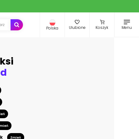
Menu
Ulubione
Koszyk
Polska
ksi
ld
ień
mień
k
Zmień