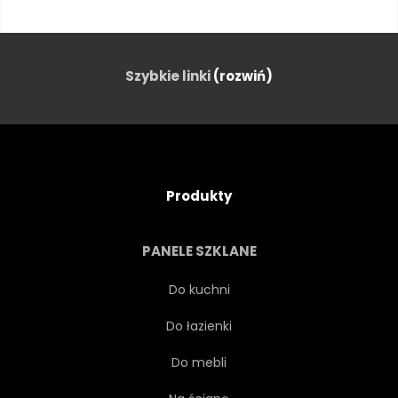
LOKOMOTYWA PAROWA
PODRÓŻ
POCIĄG
Szybkie linki
(rozwiń)
SZYNA
ODBLASK
PRZEWÓZ
INŻYNIERIA
Produkty
TECHNOLOGIA
MASZYNA
PANELE SZKLANE
Do kuchni
Do łazienki
Do mebli