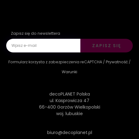
Zapisz się do newslettera
ZAPISZ SIĘ
Formularz korzysta z zabezpieczenia reCAPTCHA /
Prywatność
/
Warunki
decoPLANET Polska
ul. Kasprowicza 47
66-400 Gorzów Wielkopolski
woj. lubuskie
biuro@decoplanet.pl