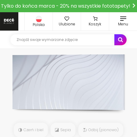
Tylko do końca marca - 20% na wszystkie fototapety!
Ulubione
Koszyk
Menu
Polska
Czerń i biel
Sepia
Odbij (pionowo)