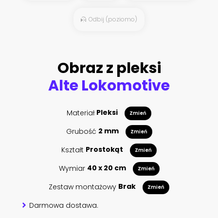
Odbij (poziomo)
Obraz z pleksi
Alte Lokomotive
Materiał
Pleksi
Zmień
Grubość
2 mm
Zmień
Kształt
Prostokąt
Zmień
Wymiar
40 x 20 cm
Zmień
Zestaw montażowy
Brak
Zmień
Darmowa dostawa.