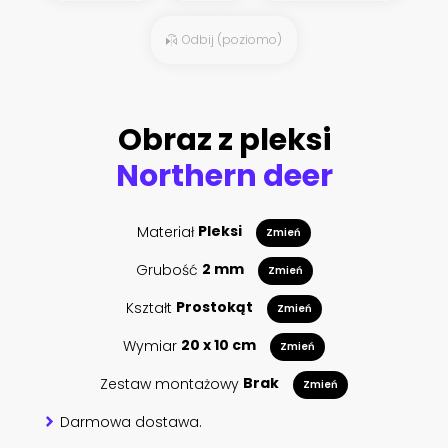
Odbij (poziomo)
Obraz z pleksi
Northern deer
Materiał
Pleksi
Zmień
Grubość
2 mm
Zmień
Kształt
Prostokąt
Zmień
Wymiar
20 x 10 cm
Zmień
Zestaw montażowy
Brak
Zmień
Darmowa dostawa.