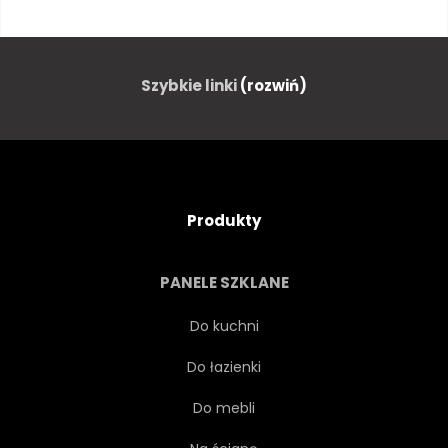
ZIMNY
FINLANDIA
MRÓZ
MROŻONE
Szybkie linki
(rozwiń)
FUTRO
FURRY
WAKACJE
KOPYTO
Produkty
ROGI
ROGATY
ROGI
PANELE SZKLANE
LAPONIA
DUŻA
SSAK
Do kuchni
Do łazienki
NATURALNY
NATURA
Do mebli
BLISKO
NORDIC