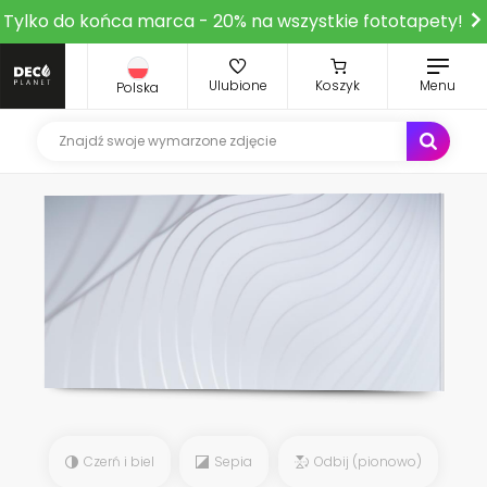
Tylko do końca marca - 20% na wszystkie fototapety!
Ulubione
Koszyk
Menu
Polska
Czerń i biel
Sepia
Odbij (pionowo)