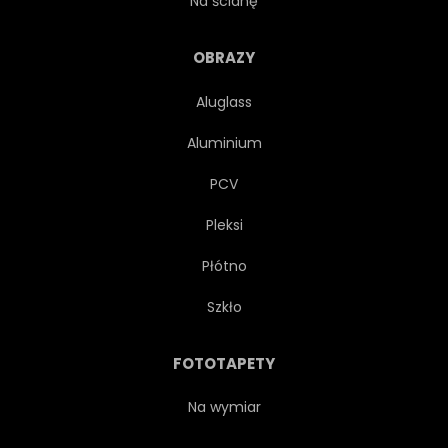
Na ścianę
PÓŁNOC
RENIFER
OBRAZY
Aluglass
SKANDYNAWIA
SEZON
Aluminium
KINOL
ŚNIEG
PCV
Pleksi
TRADYCYJNYCH
BIAŁY
Płótno
ZIMĄ
WEŁNA
Szkło
FOTOTAPETY
Na wymiar