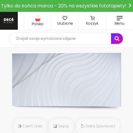
Tylko do końca marca - 20% na wszystkie fototapety!
Ulubione
Koszyk
Menu
Polska
Czerń i biel
Sepia
Odbij (pionowo)