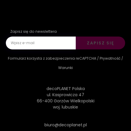
Zapisz się do newslettera
ZAPISZ SIĘ
Formularz korzysta z zabezpieczenia reCAPTCHA /
Prywatność
/
Warunki
decoPLANET Polska
ul. Kasprowicza 47
66-400 Gorzów Wielkopolski
woj. lubuskie
biuro@decoplanet.pl