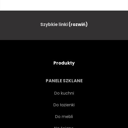
PRZECHOWYWANIE
ZIMĄ
KORA
BRĄZOWY
Szybkie linki
(rozwiń)
PALIĆ
KOŁO
BUDOWLANYCH
CIĄĆ
Produkty
DETAL
ENERGIA
PANELE SZKLANE
ŚRODOWISKO
OGIEŃ
Do kuchni
Do łazienki
KOMINEK
OPAŁOWE
Do mebli
LAS
LEŚNICTWO