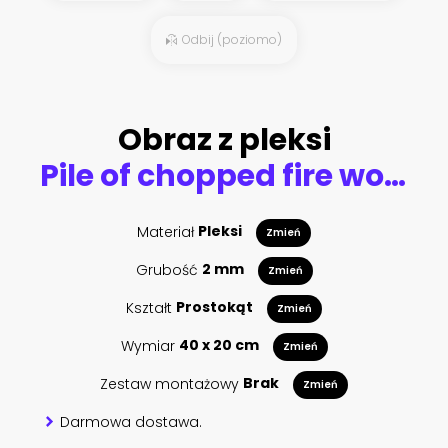
Odbij (poziomo)
Obraz z pleksi
Pile of chopped fire wood
Materiał
Pleksi
Zmień
Grubość
2 mm
Zmień
Kształt
Prostokąt
Zmień
Wymiar
40 x 20 cm
Zmień
Zestaw montażowy
Brak
Zmień
Darmowa dostawa.