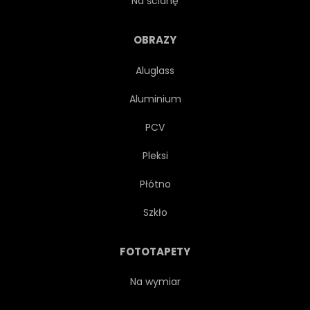
Na ścianę
PALIWA
UPAŁ
OBRAZY
Aluglass
PRZEMYSŁ
KŁODA
Aluminium
GRATY
MATERIAŁ
PCV
Pleksi
NATURALNY
NATURA
Płótno
STARY
AUSSENAUFNAHME
Szkło
STOS
SOSNA
FOTOTAPETY
SUROWY
WIEJSKI
Na wymiar