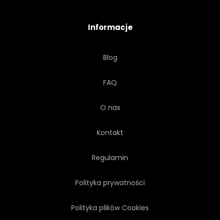
ZOBACZYŁ
TARTAK
Informacje
PODZIELIĆ
STOSU
Blog
STERACH
ZAPASY
FAQ
TEKSTURA
DREWNO
O nas
DRZEWA
PIEŃ
Kontakt
DREWNIANY
WOODPILE
Regulamin
Polityka prywatności
Polityka plików Cookies