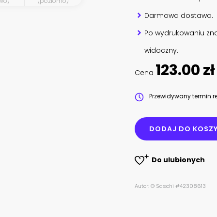
wo)
(poziomo)
Darmowa dostawa.
Po wydrukowaniu zna
widoczny.
123.00 zł
Cena
Przewidywany termin re
DODAJ DO KOSZ
Do ulubionych
Autor: © Saschi #42308613