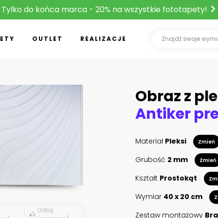
Tylko do końca marca - 20% na wszystkie fototapety!
ETY
OUTLET
REALIZACJE
Obraz z ple
Materiał
Pleksi
Zmień
Grubość
2 mm
Zmień
Kształt
Prostokąt
Zm
Wymiar
40 x 20 cm
Z
Odbij
Zestaw montażowy
Bra