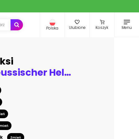
Menu
Ulubione
Koszyk
Polska
ksi
Antiker preussischer Helmbeschlag
ień
mień
k
Zmień