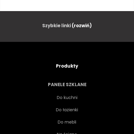
KRESKÓWKA
CLIPARTÓW
CLIPARTÓW
ILUSTRACJA
Szybkie linki
(rozwiń)
NA BIAŁYM TLE
WEKTOR
WZÓR
POWTARZAĆ
Produkty
PANELE SZKLANE
Do kuchni
Do łazienki
Do mebli