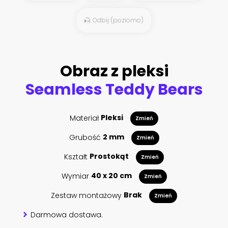
Odbij (poziomo)
Obraz z pleksi
Seamless Teddy Bears
Materiał
Pleksi
Zmień
Grubość
2 mm
Zmień
Kształt
Prostokąt
Zmień
Wymiar
40 x 20 cm
Zmień
Zestaw montażowy
Brak
Zmień
Darmowa dostawa.