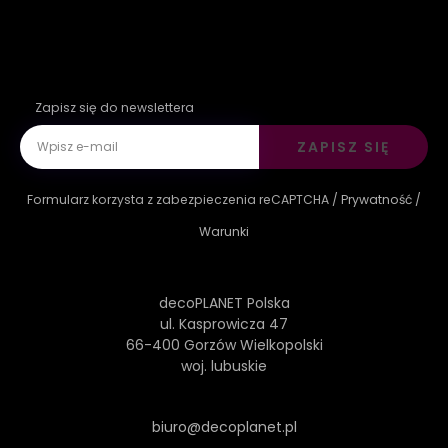
Zapisz się do newslettera
ZAPISZ SIĘ
Formularz korzysta z zabezpieczenia reCAPTCHA /
Prywatność
/
Warunki
decoPLANET Polska
ul. Kasprowicza 47
66-400 Gorzów Wielkopolski
woj. lubuskie
biuro@decoplanet.pl