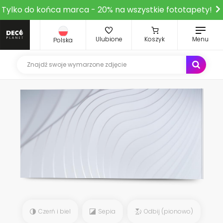
Tylko do końca marca - 20% na wszystkie fototapety!
Ulubione
Koszyk
Menu
Polska
Czerń i biel
Sepia
Odbij (pionowo)