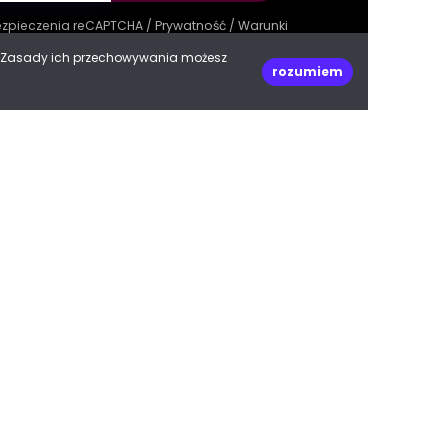
bezpieczenia reCAPTCHA /
Prywatność
/
Warunki
e. Zasady ich przechowywania możesz
rozumiem
decoPLANET Polska
ul. Kasprowicza 47
66-400 Gorzów Wielkopolski
woj. lubuskie
Do góry
biuro@decoplanet.pl
tel:
+48 666 210 999
e with
by Progres Media & decoPLANET