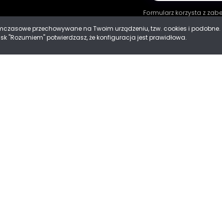
Formularz korzysta z za
tymczasowe przechowywane na Twoim urządzeniu, tzw. cookies i podobn
cisk "Rozumiem" potwierdzasz, że konfiguracja jest prawidłowa.
ności
 Cookies
Mad