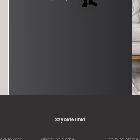
Szybkie linki
miasto nocą
Obrazy na płótnie
Obrazy na płótnie 