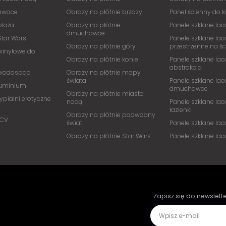
 owoce
Obrazy na płótnie brzozy
Panel ścienny do 
plaża
Obrazy na płótnie
Panele szklane lac
dmuchawce
Star Wars
Panele szklane lac
Obrazy na płótnie góry
przestrzenne na ś
winylowe do
Obrazy na płótnie konie
Panele szklane lac
abstrakcja
 wodospad
Obrazy na płótnie mapy
świata
Panele szklane lac
luminium
dmuchawce
Obrazy na płótnie miasto
ypialni erotyczne
nocą
Panele szklane lac
łazienki
Obrazy na płótnie podwodny
PCV
świat
Panele szklane la
Obrazy na płótnie Star Wars
Panele szklane la
Zapisz się do newslett