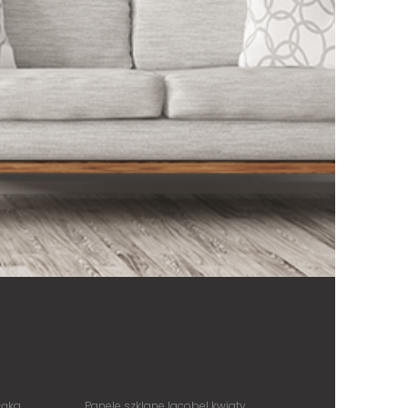
łąka
Panele szklane lacobel kwiaty