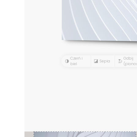
Czerń i
Odbij
Sepia
biel
(piono