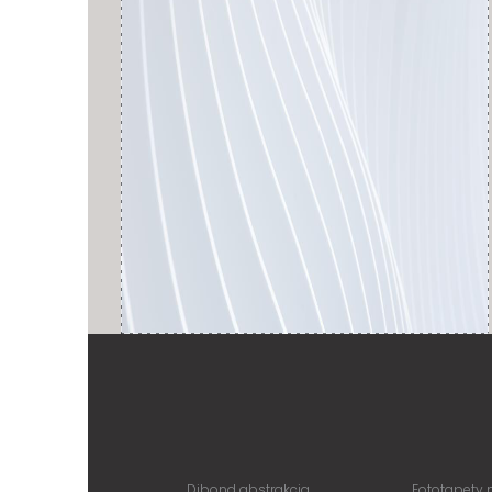
Dibond abstrakcja
Fototapety 