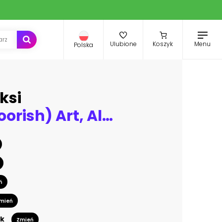
Menu
Ulubione
Koszyk
Polska
ksi
Islamic (Moorish) Art, Alhambra, Granada
ń
mień
k
Zmień