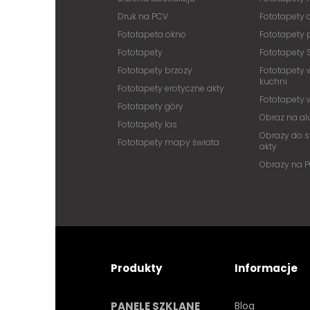
Druk na PCV
Fototapety
Fototapeta okno
Fototapety 
Fototapety
Fototapety 
Fototapety brzozy
Fototapety 
kuchni
Fototapety erotyczne akty
Fototapety
Fototapety góry
Obraz na a
Fototapety las
Obrazy do s
Fototapety mapy świata
akty
Obrazy na 
Produkty
Informacje
PANELE SZKLANE
Blog