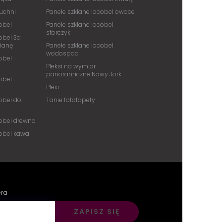
kuchni
Panele szklane lacobel owoce
obel
Panele szklane lacobel
storczyk
obel 3d
cianę
Panele szklane lacobel
wodospad
obel
Pleksi na wymiar
panoramiczne Nowy Jork
obel
Plexi
obel do
Tanie fototapety
cobel drewno
cobel kawa
era
ZAPISZ SIĘ