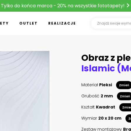
Tylko do końca marca - 20% na wszystkie fototapety!
ETY
OUTLET
REALIZACJE
Obraz z ple
Materiał
Pleksi
Zmień
Grubość
2 mm
Zmień
Kształt
Kwadrat
Zmie
Wymiar
20 x 20 cm
Z
Zestaw montażowy
Bra