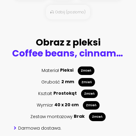
Odbij (poziomo)
Obraz z pleksi
Coffee beans, cinnamon sticks and star anise
Materiał
Pleksi
Zmień
Grubość
2 mm
Zmień
Kształt
Prostokąt
Zmień
Wymiar
40 x 20 cm
Zmień
Zestaw montażowy
Brak
Zmień
Darmowa dostawa.