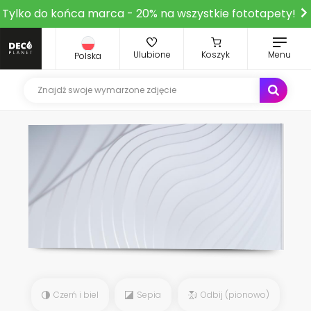
Tylko do końca marca - 20% na wszystkie fototapety!
Ulubione
Koszyk
Menu
Polska
Czerń i biel
Sepia
Odbij (pionowo)