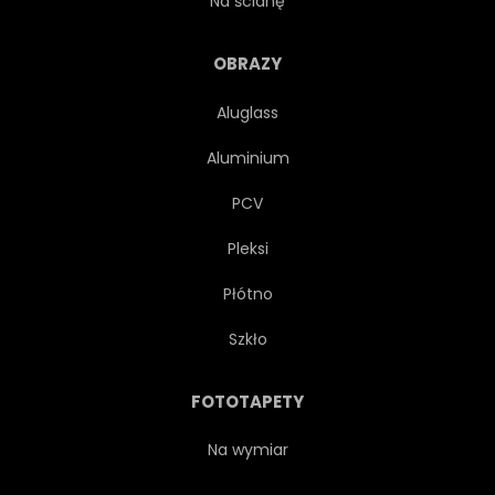
Na ścianę
CIEMNY
NAPÓJ
OBRAZY
Aluglass
EXPRESSO
CAFFÈ LATTE
Aluminium
MAKRO
MOKKA
PCV
Pleksi
NATURALNY
PALONA
Płótno
TEREN
Szkło
FOTOTAPETY
Na wymiar