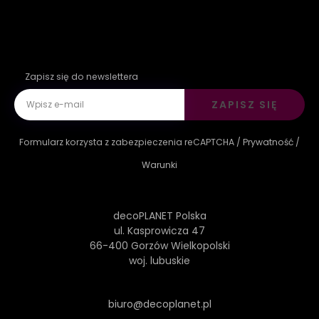
Zapisz się do newslettera
ZAPISZ SIĘ
Formularz korzysta z zabezpieczenia reCAPTCHA /
Prywatność
/
Warunki
decoPLANET Polska
ul. Kasprowicza 47
66-400 Gorzów Wielkopolski
woj. lubuskie
biuro@decoplanet.pl