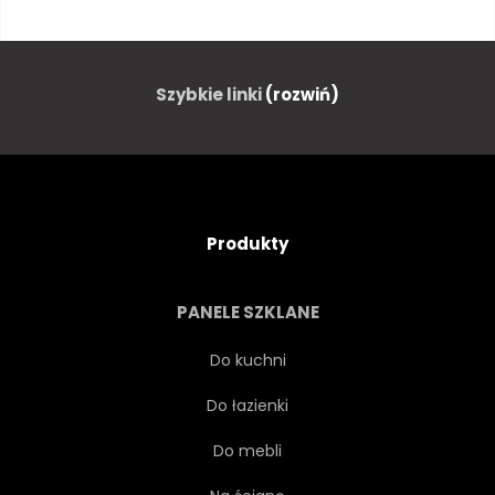
SUSZONY
POMARAŃCZOWY
GAŁKA MUSZKATOŁOWA
Szybkie linki
(rozwiń)
ARABSKI
ZAPACH
TŁO
NAPOJE
Produkty
CZARNY
ŚNIADANIE
PANELE SZKLANE
BRĄZOWY
KAWIARNIA
Do kuchni
Do łazienki
KOFEINA
CAPPUCINO
Do mebli
ZBLIŻENIE
KAKAO