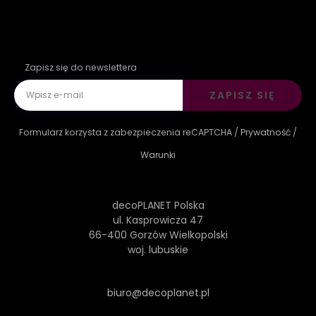
Zapisz się do newslettera
ZAPISZ SIĘ
Formularz korzysta z zabezpieczenia reCAPTCHA /
Prywatność
/
Warunki
decoPLANET Polska
ul. Kasprowicza 47
66-400 Gorzów Wielkopolski
woj. lubuskie
biuro@decoplanet.pl