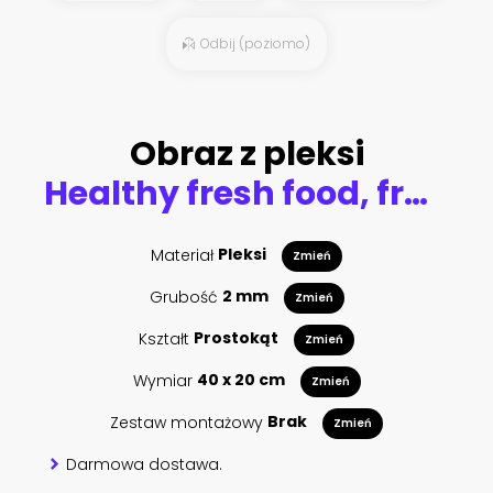
Odbij (poziomo)
Obraz z pleksi
Healthy fresh food, fruit and veggies in wooden box on farm
Materiał
Pleksi
Zmień
Grubość
2 mm
Zmień
Kształt
Prostokąt
Zmień
Wymiar
40 x 20 cm
Zmień
Zestaw montażowy
Brak
Zmień
Darmowa dostawa.