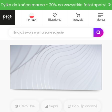
Tylko do końca marca - 20% na wszystkie fototapety!
Ulubione
Koszyk
Menu
Polska
Czerń i biel
Sepia
Odbij (pionowo)