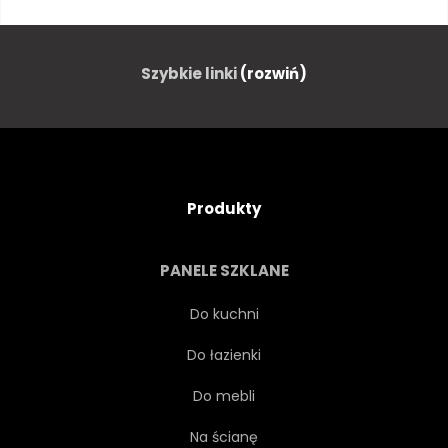
AUSTRALIA
KRAJ
STILL-LIFE
ZDROWY
Szybkie linki
(rozwiń)
SŁOŃCE
NATURALNY
NA ZEWNĄTRZ
PUDEŁKO
Produkty
BOKEH
RANEK
PANELE SZKLANE
ROZMARYN
CYTRYNA
Do kuchni
Do łazienki
JASNY
PRODUKCJI
Do mebli
ROZMAITOŚĆ
SUROWY
Na ścianę