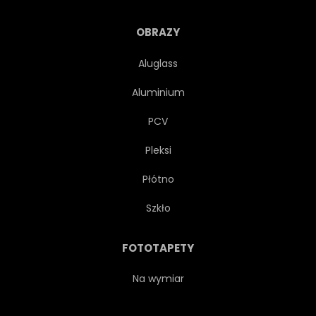
CEBULA
POCHODNI
OBRAZY
Aluglass
PAKA
MARCHEW
Aluminium
PODŚWIETLANY
KOKOS
PCV
Pleksi
AUTENTYCZNE
FLARA
Płótno
ANANAS
WEGETARIAŃSKA
Szkło
BANAN
MANGO
FOTOTAPETY
DATA
Na wymiar