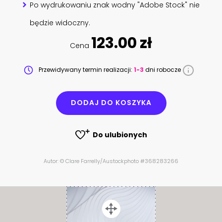
Po wydrukowaniu znak wodny "Adobe Stock" nie
będzie widoczny.
123.00 zł
Cena
Przewidywany termin realizacji:
1-3
dni robocze
DODAJ DO KOSZYKA
Do ulubionych
Autor: © Clare Farrelly/Austockphoto #368283266