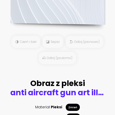
Czerń i biel
Sepia
Odbij (pionowo)
Odbij (poziomo)
Obraz z pleksi
anti aircraft gun art illustration military drawing sketch
Materiał
Pleksi
Zmień