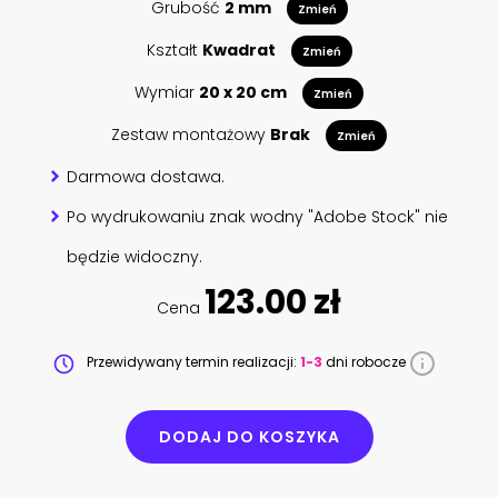
Grubość
2 mm
Zmień
Kształt
Kwadrat
Zmień
Wymiar
20 x 20 cm
Zmień
Zestaw montażowy
Brak
Zmień
Darmowa dostawa.
Po wydrukowaniu znak wodny "Adobe Stock" nie
będzie widoczny.
123.00 zł
Cena
Przewidywany termin realizacji:
1-3
dni robocze
DODAJ DO KOSZYKA