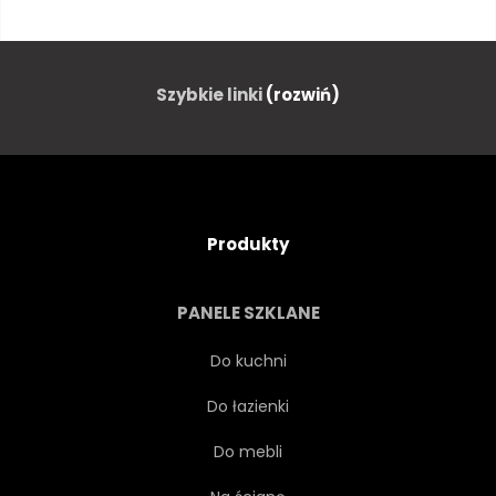
POWIERZCHNIA
CEMENT
METAL
NIECZYSTY
Szybkie linki
(rozwiń)
SZARY
SZORSTKI
MATERIAŁ
KAMIEŃ
Produkty
WZÓR
PROJEKT
PANELE SZKLANE
PAPIER
ZBIÓR WINOGRON
Do kuchni
Do łazienki
TŁO
PIĘTRO
Do mebli