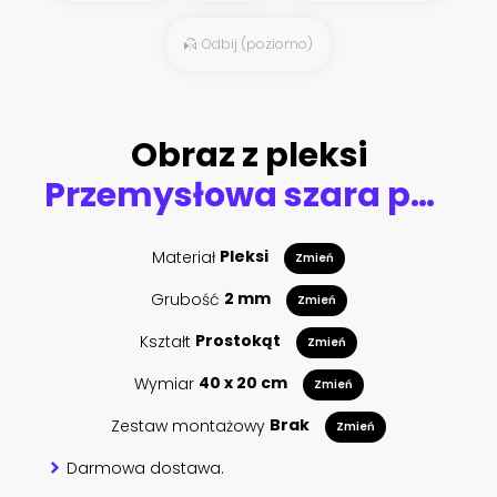
Odbij (poziomo)
Obraz z pleksi
Przemysłowa szara posadzka w zbliżeniu.
Materiał
Pleksi
Zmień
Grubość
2 mm
Zmień
Kształt
Prostokąt
Zmień
Wymiar
40 x 20 cm
Zmień
Zestaw montażowy
Brak
Zmień
Darmowa dostawa.