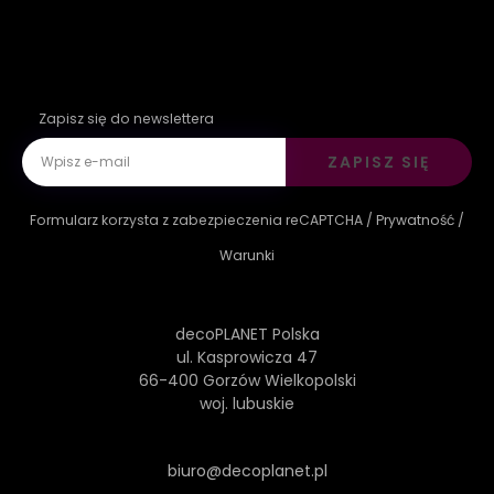
Zapisz się do newslettera
ZAPISZ SIĘ
Formularz korzysta z zabezpieczenia reCAPTCHA /
Prywatność
/
Warunki
decoPLANET Polska
ul. Kasprowicza 47
66-400 Gorzów Wielkopolski
woj. lubuskie
biuro@decoplanet.pl