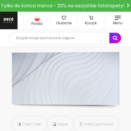
Tylko do końca marca - 20% na wszystkie fototapety!
Ulubione
Koszyk
Menu
Polska
Czerń i biel
Sepia
Odbij (pionowo)