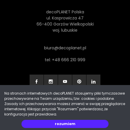
decoPLANET Polska
ul. Kasprowicza 47
66-400 Gorzów Wielkopolski
woj. lubuskie
biuro@decoplanet.pl
tel:
+48 666 210 999
Na stronach internetowych decoPLANET stosujemy pliki tymczasowe
przechowywane na Twoim urządzeniu, tzw. cookies i podobne.
Made with
by Progres Media & decoPLANET
Zasady ich przechowywania możesz zmienić w swojej przeglądarce
internetowej. Klikając przycisk "Rozumiem" potwierdzasz, że
konfiguracja jest prawidłowa.
rozumiem