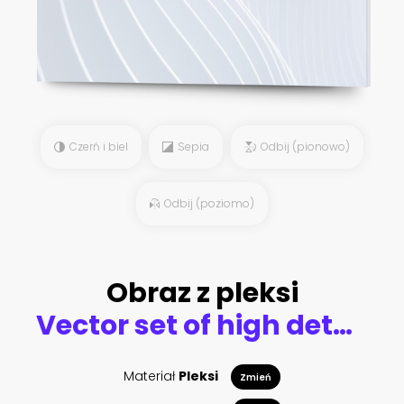
Czerń i biel
Sepia
Odbij (pionowo)
Odbij (poziomo)
Obraz z pleksi
Vector set of high detailed koi fish
Materiał
Pleksi
Zmień