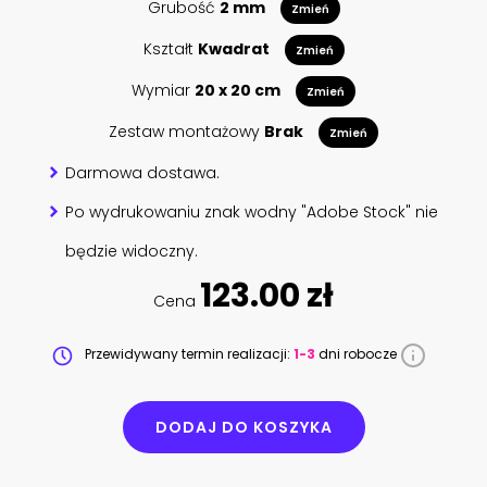
Grubość
2 mm
Zmień
Kształt
Kwadrat
Zmień
Wymiar
20 x 20 cm
Zmień
Zestaw montażowy
Brak
Zmień
Darmowa dostawa.
Po wydrukowaniu znak wodny "Adobe Stock" nie
będzie widoczny.
123.00 zł
Cena
Przewidywany termin realizacji:
1-3
dni robocze
DODAJ DO KOSZYKA