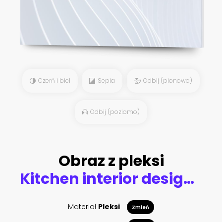
Czerń i biel
Sepia
Odbij (pionowo)
Odbij (poziomo)
Obraz z pleksi
Kitchen interior design with dining table in provence style. white furniture and brown walls.
Materiał
Pleksi
Zmień