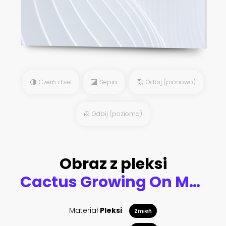
Czerń i biel
Sepia
Odbij (pionowo)
Odbij (poziomo)
Obraz z pleksi
Cactus Growing On Mountain Against Cloudy Sky
Materiał
Pleksi
Zmień