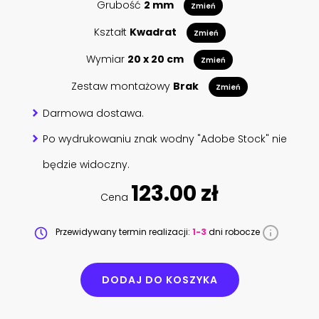
Grubość
2 mm
Zmień
Kształt
Kwadrat
Zmień
Wymiar
20 x 20 cm
Zmień
Zestaw montażowy
Brak
Zmień
Darmowa dostawa.
Po wydrukowaniu znak wodny "Adobe Stock" nie
będzie widoczny.
123.00 zł
Cena
Przewidywany termin realizacji:
1-3
dni robocze
DODAJ DO KOSZYKA