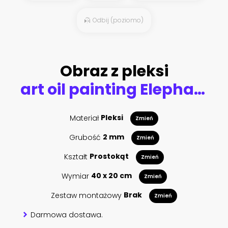
Odbij (poziomo)
Obraz z pleksi
art oil painting Elephant family thailand
Materiał
Pleksi
Zmień
Grubość
2 mm
Zmień
Kształt
Prostokąt
Zmień
Wymiar
40 x 20 cm
Zmień
Zestaw montażowy
Brak
Zmień
Darmowa dostawa.