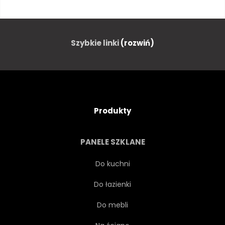
LAS
TURYSTYKA PIESZA
ZWIERZĘ
KAMUFLAŻU
Szybkie linki
(rozwiń)
PACHYDERM
TAJLANDIA
CHŁOPSTWO
OBFITOŚĆ
Produkty
SZTUKA PLASTYCZNA
SSAK
PANELE SZKLANE
SAFARI
ZOO
Do kuchni
Do łazienki
STYL ŻYCIA
PERSPEKTYWA
Do mebli
EDUKACJA
GWASZ