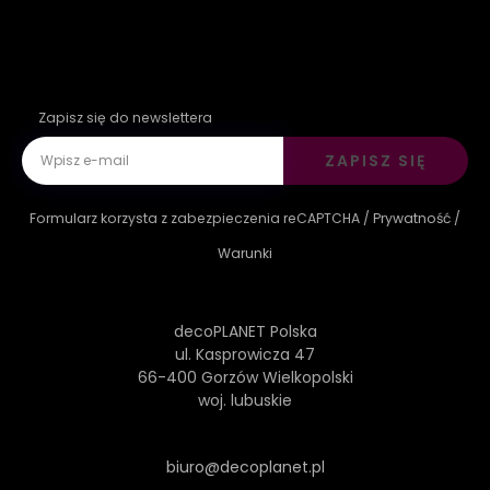
Zapisz się do newslettera
ZAPISZ SIĘ
Formularz korzysta z zabezpieczenia reCAPTCHA /
Prywatność
/
Warunki
decoPLANET Polska
ul. Kasprowicza 47
66-400 Gorzów Wielkopolski
woj. lubuskie
biuro@decoplanet.pl