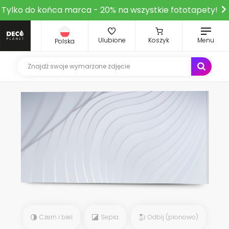
Tylko do końca marca - 20% na wszystkie fototapety!
Ulubione
Koszyk
Menu
Polska
Czerń i biel
Sepia
Odbij (pionowo)