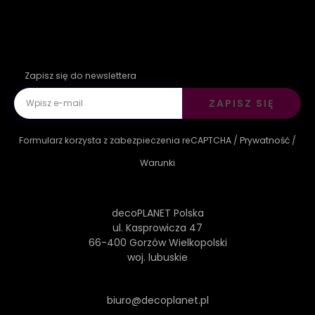
Zapisz się do newslettera
ZAPISZ SIĘ
Formularz korzysta z zabezpieczenia reCAPTCHA /
Prywatność
/
Warunki
decoPLANET Polska
ul. Kasprowicza 47
66-400 Gorzów Wielkopolski
woj. lubuskie
biuro@decoplanet.pl