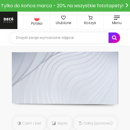
Tylko do końca marca - 20% na wszystkie fototapety!
Ulubione
Koszyk
Menu
Polska
Czerń i biel
Sepia
Odbij (pionowo)