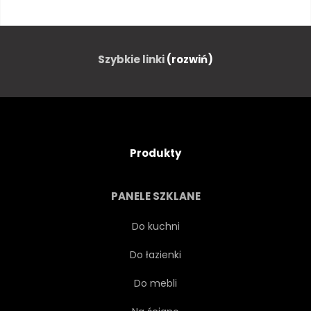
CZARNY
NIEBIESKI
UZDA
BRĄZOWY
Szybkie linki
(rozwiń)
ZIMNY
KOLOR
COLT
CIEKAWE
KRAJOWEGO
Produkty
UJEŻDŻENIA
KONNY
PANELE SZKLANE
KONI
GALOPUJĄCY
Do kuchni
Do łazienki
KOŃ
NA BIAŁYM TLE
Do mebli
KŁUS
RUCH