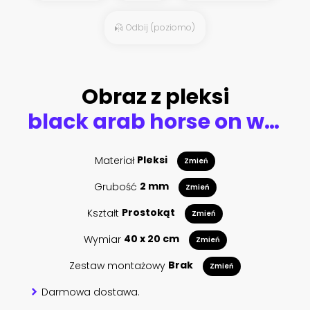
Odbij (poziomo)
Obraz z pleksi
black arab horse on winter
Materiał
Pleksi
Zmień
Grubość
2 mm
Zmień
Kształt
Prostokąt
Zmień
Wymiar
40 x 20 cm
Zmień
Zestaw montażowy
Brak
Zmień
Darmowa dostawa.