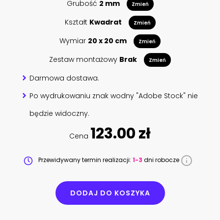
Grubość
2 mm
Zmień
Kształt
Kwadrat
Zmień
Wymiar
20 x 20 cm
Zmień
Zestaw montażowy
Brak
Zmień
Darmowa dostawa.
Po wydrukowaniu znak wodny "Adobe Stock" nie
będzie widoczny.
123.00 zł
Cena
Przewidywany termin realizacji:
1-3
dni robocze
DODAJ DO KOSZYKA