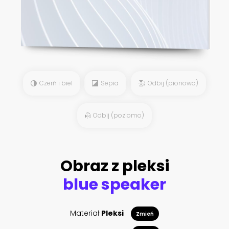
Czerń i biel
Sepia
Odbij (pionowo)
Odbij (poziomo)
Obraz z pleksi
blue speaker
Materiał
Pleksi
Zmień