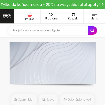
Tylko do końca marca - 20% na wszystkie fototapety!
Ulubione
Koszyk
Menu
Polska
Czerń i biel
Sepia
Odbij (pionowo)