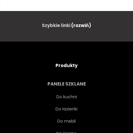
PUDEŁKO
DREWNO
SKRZYĆ
OZDOBA
Szybkie linki
(rozwiń)
VINTAGE
NASTRÓJ
Produkty
PANELE SZKLANE
Do kuchni
Do łazienki
Do mebli