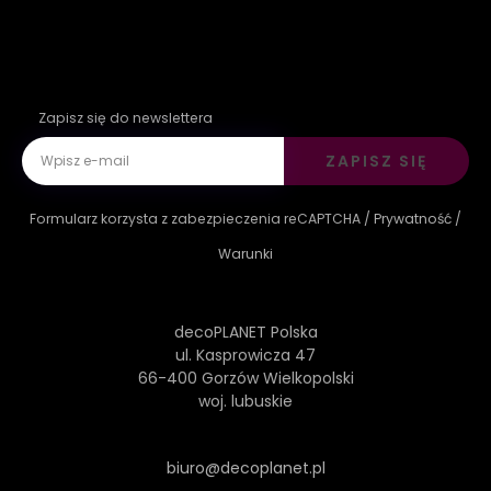
Zapisz się do newslettera
ZAPISZ SIĘ
Formularz korzysta z zabezpieczenia reCAPTCHA /
Prywatność
/
Warunki
decoPLANET Polska
ul. Kasprowicza 47
66-400 Gorzów Wielkopolski
woj. lubuskie
biuro@decoplanet.pl