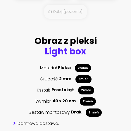
Odbij (poziomo)
Obraz z pleksi
Light box
Materiał
Pleksi
Zmień
Grubość
2 mm
Zmień
Kształt
Prostokąt
Zmień
Wymiar
40 x 20 cm
Zmień
Zestaw montażowy
Brak
Zmień
Darmowa dostawa.