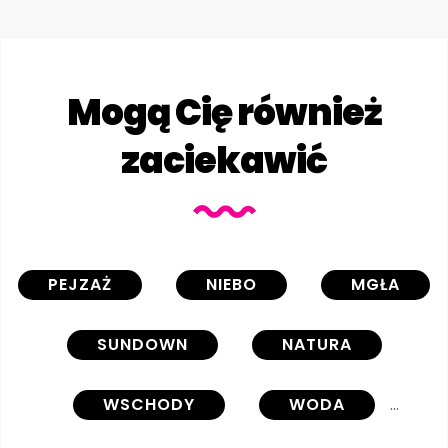
Mogą Cię również
zaciekawić
PEJZAŻ
NIEBO
MGŁA
SUNDOWN
NATURA
WSCHODY
WODA