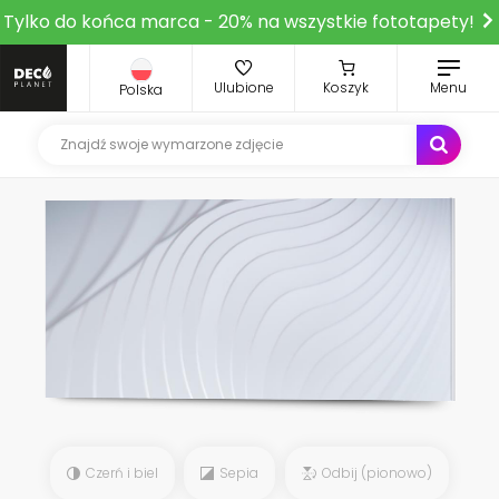
Tylko do końca marca - 20% na wszystkie fototapety!
Ulubione
Koszyk
Menu
Polska
Czerń i biel
Sepia
Odbij (pionowo)