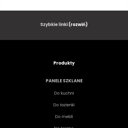
JĘZIORO
RANEK
GÓRA
NIEBIESKI
Szybkie linki
(rozwiń)
MGŁA
LAS
PANORAMA
WIDOK
Produkty
RZEKI
DRZEWA
PANELE SZKLANE
CHMURA
PIĘKNY
Do kuchni
Do łazienki
CHINY
GÓRA
GRÓD
Do mebli
SŁOŃCE
ŚWIT