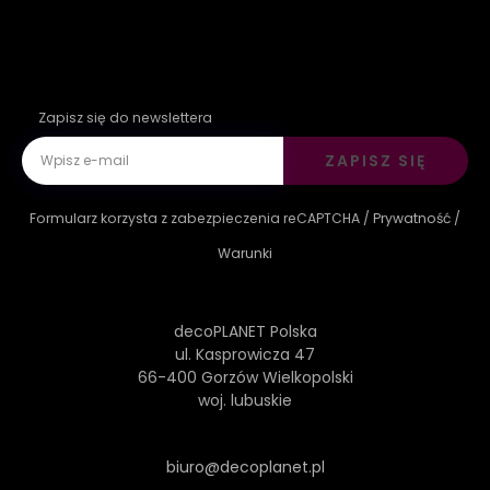
Zapisz się do newslettera
ZAPISZ SIĘ
Formularz korzysta z zabezpieczenia reCAPTCHA /
Prywatność
/
Warunki
decoPLANET Polska
ul. Kasprowicza 47
66-400 Gorzów Wielkopolski
woj. lubuskie
biuro@decoplanet.pl