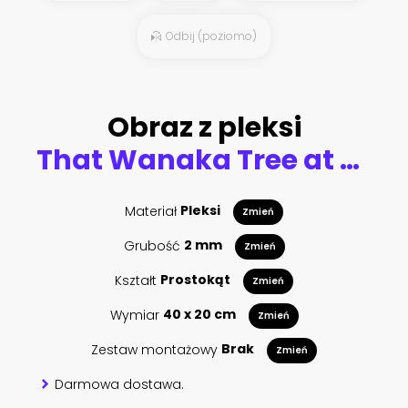
Odbij (poziomo)
Obraz z pleksi
That Wanaka Tree at Sunset, Lake Wanaka New Zealand, Popular Travel Destination South Island, NZ
Materiał
Pleksi
Zmień
Grubość
2 mm
Zmień
Kształt
Prostokąt
Zmień
Wymiar
40 x 20 cm
Zmień
Zestaw montażowy
Brak
Zmień
Darmowa dostawa.