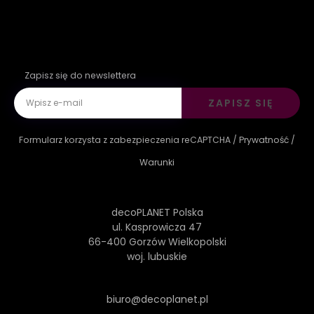
Zapisz się do newslettera
ZAPISZ SIĘ
Formularz korzysta z zabezpieczenia reCAPTCHA /
Prywatność
/
Warunki
decoPLANET Polska
ul. Kasprowicza 47
66-400 Gorzów Wielkopolski
woj. lubuskie
biuro@decoplanet.pl