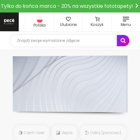
Tylko do końca marca - 20% na wszystkie fototapety!
Ulubione
Koszyk
Menu
Polska
Czerń i biel
Sepia
Odbij (pionowo)