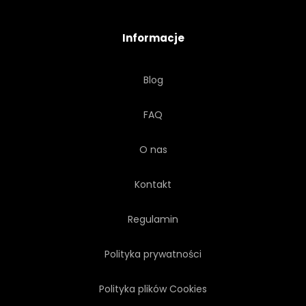
STARODAWNY
ANTYCZNY
Informacje
PIĘKNY
PROJEKTOWAĆ
Blog
BUDYNEK
NATURALNY
FAQ
NATURA
PRZEMYSŁOWY
O nas
SZCZELINA
KRAKOWANYCH
Kontakt
STONOWANYCH
Regulamin
Polityka prywatności
Polityka plików Cookies