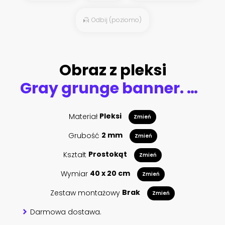
Odbij (poziomo)
Obraz z pleksi
Gray grunge banner. Abstract stone background. The texture of the stone wall. Close-up. Light gray rock backdrop.
Materiał
Pleksi
Zmień
Grubość
2 mm
Zmień
Kształt
Prostokąt
Zmień
Wymiar
40 x 20 cm
Zmień
Zestaw montażowy
Brak
Zmień
Darmowa dostawa.