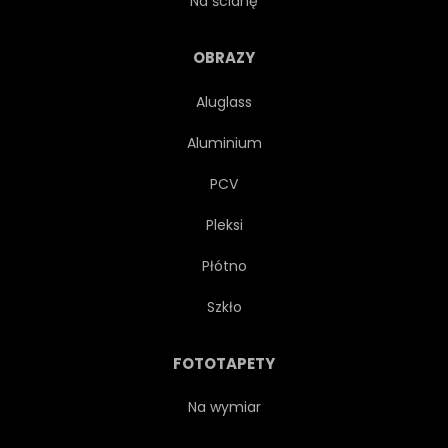
Na ścianę
STRESZCZENIE
PUSTY
OBRAZY
Aluglass
MIEJSCE
TRÓJWYMIAROWY
Aluminium
METAL
ŻELAZO
STAL
PCV
Pleksi
ŚCIANA
WZÓR
Płótno
VINTAGE
ZBLIŻENIE
Szkło
DETAL
SZTUKA
FOTOTAPETY
OZDOBNY
STARY
Na wymiar