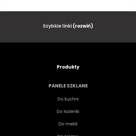
GÓRA
PUSTE
BAZALT
ŁUPEK
Szybkie linki
(rozwiń)
GRANIT
BETON
CEMENT
BIAŁY
Produkty
CZARNY
SZORSTKI
PANELE SZKLANE
SZARY
NIECZYSTY
Do kuchni
Do łazienki
POWIERZCHNIA
MATERIAŁ
Do mebli
TEKSTUROWANEJ