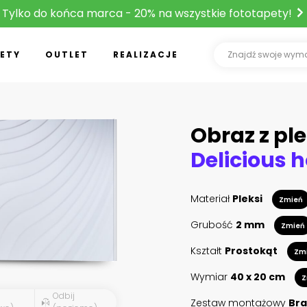
Tylko do końca marca - 20% na wszystkie fototapety!
ETY
OUTLET
REALIZACJE
Obraz z ple
Materiał
Pleksi
Zmień
Grubość
2 mm
Zmień
Kształt
Prostokąt
Zm
Wymiar
40 x 20 cm
Z
Odbij
Zestaw montażowy
Bra