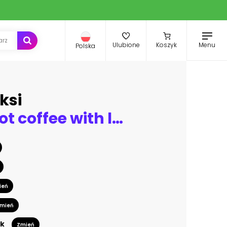
Menu
Ulubione
Koszyk
Polska
ksi
Delicious hot coffee with latte art
ień
mień
k
Zmień