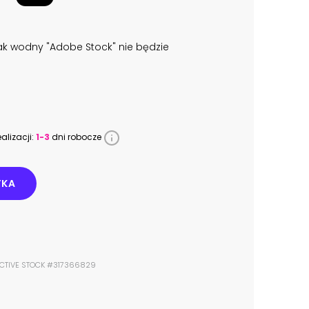
k wodny "Adobe Stock" nie będzie
alizacji:
1-3
dni robocze
YKA
DICTIVE STOCK #317366829