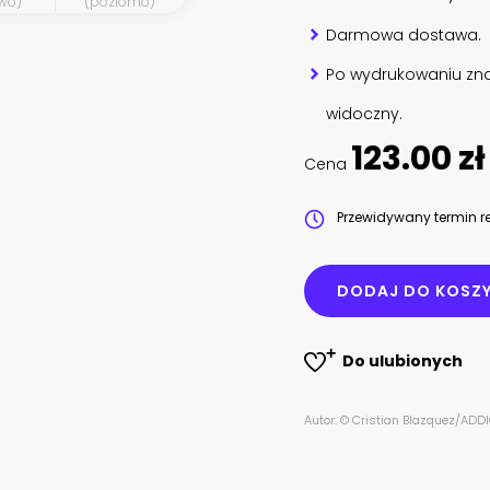
wo)
(poziomo)
Darmowa dostawa.
Po wydrukowaniu zna
widoczny.
123.00 zł
Cena
Przewidywany termin re
DODAJ DO KOSZ
Do ulubionych
Autor: © Cristian Blazquez/AD