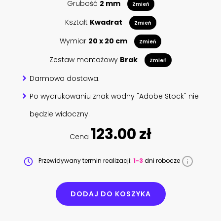
Grubość
2 mm
Zmień
Kształt
Kwadrat
Zmień
Wymiar
20 x 20 cm
Zmień
Zestaw montażowy
Brak
Zmień
Darmowa dostawa.
Po wydrukowaniu znak wodny "Adobe Stock" nie
będzie widoczny.
123.00 zł
Cena
Przewidywany termin realizacji:
1-3
dni robocze
DODAJ DO KOSZYKA