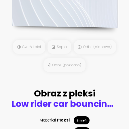
Czerń i biel
Sepia
Odbij (pionowo)
Odbij (poziomo)
Obraz z pleksi
Low rider car bouncing on urban street
Materiał
Pleksi
Zmień