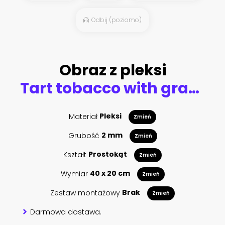
Odbij (poziomo)
Obraz z pleksi
Tart tobacco with grapefruit aroma
Materiał
Pleksi
Zmień
Grubość
2 mm
Zmień
Kształt
Prostokąt
Zmień
Wymiar
40 x 20 cm
Zmień
Zestaw montażowy
Brak
Zmień
Darmowa dostawa.