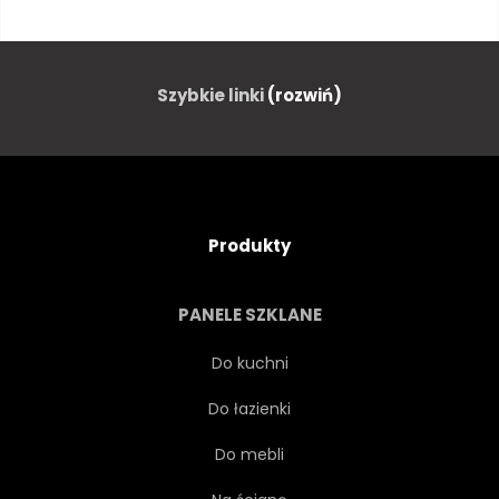
ZAPACH
PIĘKNY
SZISZA
MGŁA
Szybkie linki
(rozwiń)
ZMYSŁOWOŚĆ
KADZIDŁO
GŁADKI
TRADYCYJNYCH
Produkty
DMUCHANIE
PAROWY
PANELE SZKLANE
STUDIO
ŚWIATŁO
Do kuchni
Do łazienki
CIEMNY
PRZEPŁYW
Do mebli
KONCEPCJA
FAJNY