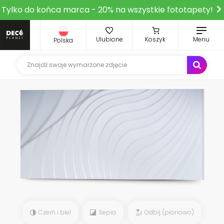
Tylko do końca marca - 20% na wszystkie fototapety!
Ulubione
Koszyk
Menu
Polska
Czerń i biel
Sepia
Odbij (pionowo)