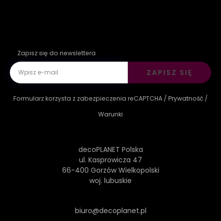
Zapisz się do newslettera
ZAPISZ SIĘ
Formularz korzysta z zabezpieczenia reCAPTCHA /
Prywatność
/
Warunki
decoPLANET Polska
ul. Kasprowicza 47
66-400 Gorzów Wielkopolski
woj. lubuskie
biuro@decoplanet.pl