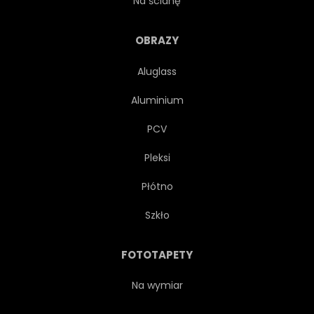
Na ścianę
STRESZCZENIE
SŁODKI
OBRAZY
Aluglass
NA BIAŁYM TLE
DELIKATNY
Aluminium
DYMIĆ
ZIMNY
PCV
Pleksi
LODOWYCH
PACHNĄCY
Płótno
PRZYPRAWIONY
ŁAGODNY
Szkło
ETERYCZNY
OWOC
FOTOTAPETY
OWOCOWY
ISTOTĄ
Na wymiar