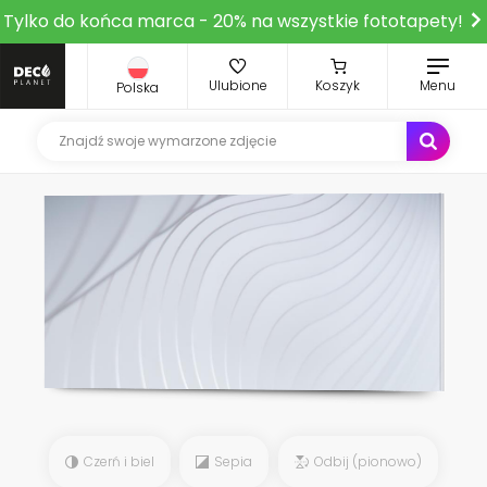
Tylko do końca marca - 20% na wszystkie fototapety!
Ulubione
Koszyk
Menu
Polska
Czerń i biel
Sepia
Odbij (pionowo)