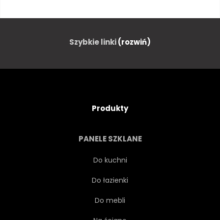
ZAPIERAJĄCY DECH
KRĘTY
EUROPA
LODOWIEC
Szybkie linki
(rozwiń)
AUTOSTRADA
SIELANKOWY
PEJZAŻ
GÓRA
Produkty
NATURA
PANORAMA
PANELE SZKLANE
PANORAMICZNY
SZCZYT
Do kuchni
Do łazienki
DROGA
KRAJOBRAZ
Do mebli
SCENICZNY
SEZON