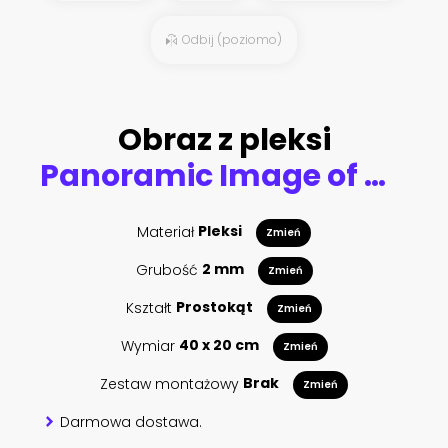
Odbij (poziomo)
Obraz z pleksi
Panoramic Image of Grossglockner Alpine Road. Curvy Winding Road in Alps.
Materiał
Pleksi
Zmień
Grubość
2 mm
Zmień
Kształt
Prostokąt
Zmień
Wymiar
40 x 20 cm
Zmień
Zestaw montażowy
Brak
Zmień
Darmowa dostawa.