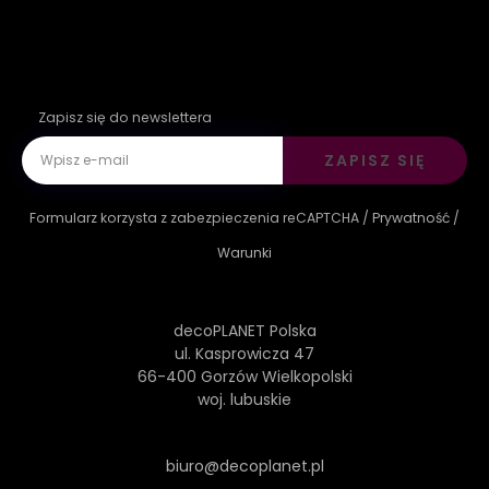
Zapisz się do newslettera
ZAPISZ SIĘ
Formularz korzysta z zabezpieczenia reCAPTCHA /
Prywatność
/
Warunki
decoPLANET Polska
ul. Kasprowicza 47
66-400 Gorzów Wielkopolski
woj. lubuskie
biuro@decoplanet.pl