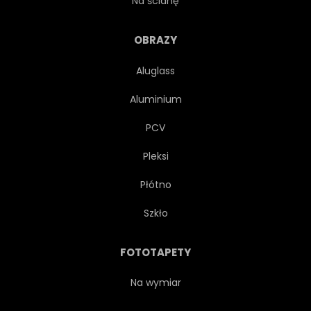
Na ścianę
WĘŻYKOWY
NIEBO
OBRAZY
Aluglass
PODRÓŻ
DOLINA
Aluminium
WIDOK
UZWOJENIE
PCV
Pleksi
Płótno
Szkło
FOTOTAPETY
Na wymiar